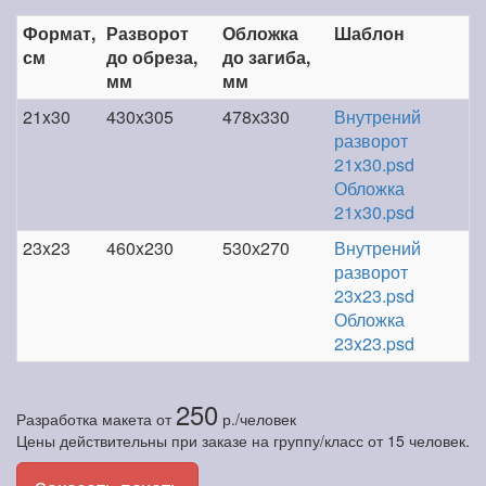
Формат,
Разворот
Обложка
Шаблон
см
до обреза,
до загиба,
мм
мм
21x30
430x305
478х330
Внутрений
разворот
21x30.psd
Обложка
21x30.psd
23x23
460x230
530х270
Внутрений
разворот
23x23.psd
Обложка
23x23.psd
250
Разработка макета
от
р./человек
Цены действительны при заказе на группу/класс от 15 человек.