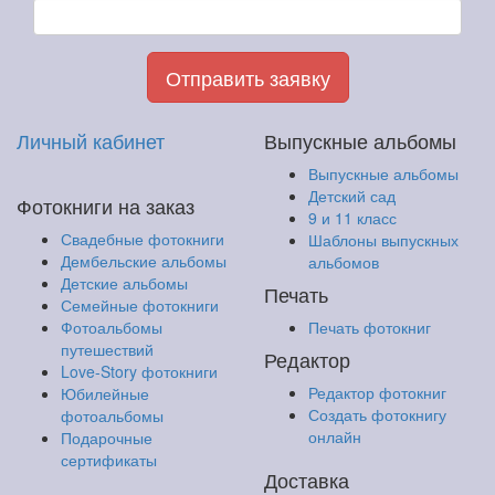
Отправить заявку
Личный кабинет
Выпускные альбомы
Выпускные альбомы
Детский сад
Фотокниги на заказ
9 и 11 класс
Свадебные фотокниги
Шаблоны выпускных
Дембельские альбомы
альбомов
Детские альбомы
Печать
Семейные фотокниги
Фотоальбомы
Печать фотокниг
путешествий
Редактор
Love-Story фотокниги
Редактор фотокниг
Юбилейные
Создать фотокнигу
фотоальбомы
онлайн
Подарочные
сертификаты
Доставка