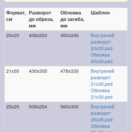
Формат,
Разворот
Обложка
Шаблон
см
до обреза,
до загиба,
мм
мм
20x20
406x203
450х240
Внутрений
разворот
20x20.psd
Обложка
20x20.psd
21x30
430x305
478х330
Внутрений
разворот
21x30.psd
Обложка
21x30.psd
25x25
508x254
560х300
Внутрений
разворот
25x25.psd
Обложка