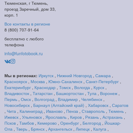
Тюменская, г Тюмень,
проезд Заречный, дом 33,
корп. 1
Все контакты в регионе
8 (800) 707-91-64
бесплатно с любого
телефона
info@funfotobook.ru
Мы в регионах:
Иркутск
,
Нижний Новгород
,
Самара
,
Красноярск
,
Москва
,
Южно-Сахалинск
,
Санкт-Петербург
,
Екатеринбург
,
Краснодар
,
Томск
,
Вологда
,
Курск
,
Владивосток
,
Татарстан
,
Башкортостан
,
Тула
,
Воронеж
,
Пермь
,
Омск
,
Волгоград
,
Владимир
,
Челябинск
,
Новосибирск
,
Барнаул (Алтайский край)
,
Хабаровск
,
Саратов
,
Чита
,
Калиниград
,
Иваново
,
Пенза
,
Ставрополь
,
Тюмень
,
Ижевск
,
Ульяновск
,
Ярославль
,
Киров
,
Рязань
,
Астрахань
,
Псков
,
Тамбов
,
Кемерово
,
Оренбург
,
Белгород
,
Йошкар-
Ола
,
Тверь
,
Брянск
,
Архангельск
,
Липецк
,
Калуга
,