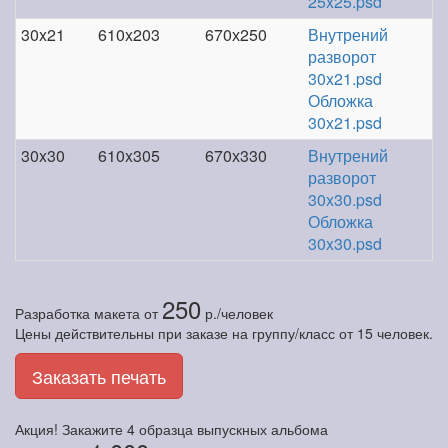
25x25.psd
30x21
610x203
670х250
Внутрений
разворот
30x21.psd
Обложка
30x21.psd
30x30
610x305
670х330
Внутрений
разворот
30x30.psd
Обложка
30x30.psd
250
Разработка макета
от
р./человек
Цены действительны при заказе на группу/класс от 15 человек.
Заказать печать
Акция! Закажите
4 образца
выпускных альбома