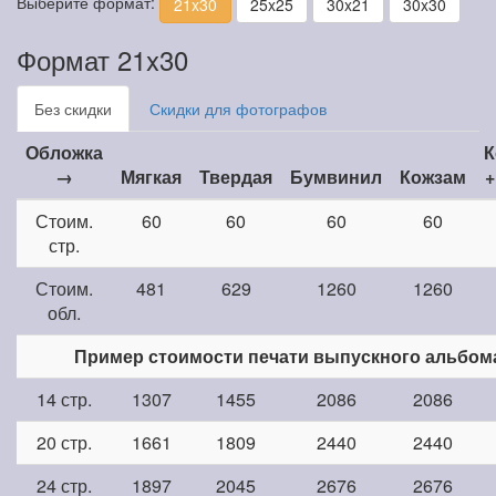
Выберите формат:
21x30
25x25
30x21
30x30
Формат 21x30
Без скидки
Скидки для фотографов
Обложка
К
→
Мягкая
Твердая
Бумвинил
Кожзам
+
Стоим.
60
60
60
60
стр.
Стоим.
481
629
1260
1260
обл.
Пример стоимости печати выпускного альбом
14 стр.
1307
1455
2086
2086
20 стр.
1661
1809
2440
2440
24 стр.
1897
2045
2676
2676