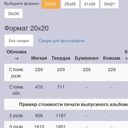
Выберите формат:
20x20
25x25
21x30
30x21
30x30
Формат 20x20
Без скидки
Скидки для фотографов
Обложка
К
→
Мягкая
Твердая
Бумвинил
Кожзам
+
Стоим.
229
229
229
229
разв.
Стоим.
470
711
-
-
обл.
Пример стоимости печати выпускного альбом
2 разв.
926
1167
-
-
5 разв.
1610
1851
-
-