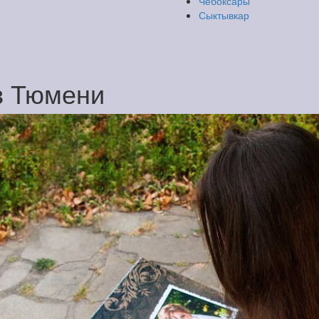
Чебоксары
Сыктывкар
 в Тюмени