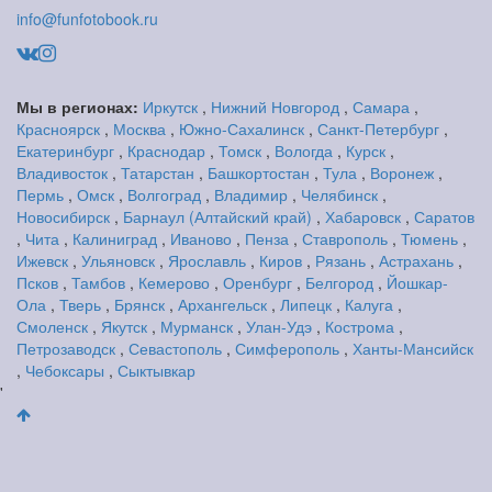
info@funfotobook.ru
Мы в регионах:
Иркутск
,
Нижний Новгород
,
Самара
,
Красноярск
,
Москва
,
Южно-Сахалинск
,
Санкт-Петербург
,
Екатеринбург
,
Краснодар
,
Томск
,
Вологда
,
Курск
,
Владивосток
,
Татарстан
,
Башкортостан
,
Тула
,
Воронеж
,
Пермь
,
Омск
,
Волгоград
,
Владимир
,
Челябинск
,
Новосибирск
,
Барнаул (Алтайский край)
,
Хабаровск
,
Саратов
,
Чита
,
Калиниград
,
Иваново
,
Пенза
,
Ставрополь
,
Тюмень
,
Ижевск
,
Ульяновск
,
Ярославль
,
Киров
,
Рязань
,
Астрахань
,
Псков
,
Тамбов
,
Кемерово
,
Оренбург
,
Белгород
,
Йошкар-
Ола
,
Тверь
,
Брянск
,
Архангельск
,
Липецк
,
Калуга
,
Смоленск
,
Якутск
,
Мурманск
,
Улан-Удэ
,
Кострома
,
Петрозаводск
,
Севастополь
,
Симферополь
,
Ханты-Мансийск
,
Чебоксары
,
Сыктывкар
'