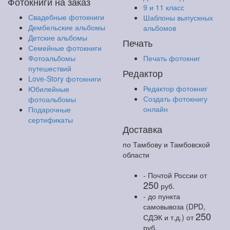
Фотокниги на заказ
9 и 11 класс
Свадебные фотокниги
Шаблоны выпускных
Дембельские альбомы
альбомов
Детские альбомы
Печать
Семейные фотокниги
Фотоальбомы
Печать фотокниг
путешествий
Редактор
Love-Story фотокниги
Редактор фотокниг
Юбилейные
Создать фотокнигу
фотоальбомы
онлайн
Подарочные
сертификаты
Доставка
по Тамбову и Тамбовской
области
- Почтой России
от
250
руб.
- до пункта
самовывоза (DPD,
250
СДЭК и т.д.)
от
руб.