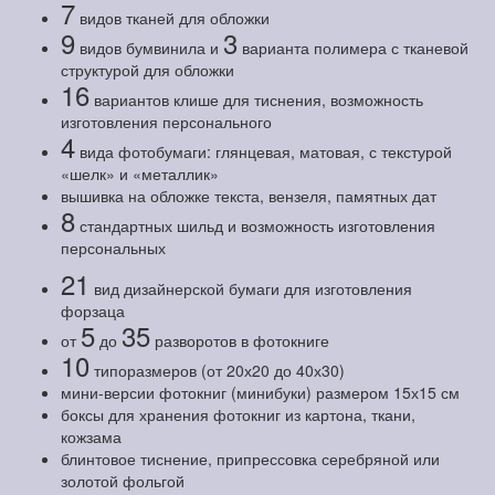
7
видов тканей для обложки
9
3
видов бумвинила и
варианта полимера с тканевой
структурой для обложки
16
вариантов клише для тиснения, возможность
изготовления персонального
4
вида фотобумаги: глянцевая, матовая, с текстурой
«шелк» и «металлик»
вышивка на обложке текста, вензеля, памятных дат
8
стандартных шильд и возможность изготовления
персональных
21
вид дизайнерской бумаги для изготовления
форзаца
5
35
от
до
разворотов в фотокниге
10
типоразмеров (от 20х20 до 40х30)
мини-версии фотокниг (минибуки) размером 15х15 см
боксы для хранения фотокниг из картона, ткани,
кожзама
блинтовое тиснение, припрессовка серебряной или
золотой фольгой