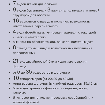
7
видов тканей для обложки
9
3
видов бумвинила и
варианта полимера с тканевой
структурой для обложки
16
вариантов клише для тиснения, возможность
изготовления персонального
4
вида фотобумаги: глянцевая, матовая, с текстурой
«шелк» и «металлик»
вышивка на обложке текста, вензеля, памятных дат
8
стандартных шильд и возможность изготовления
персональных
21
вид дизайнерской бумаги для изготовления
форзаца
5
35
от
до
разворотов в фотокниге
10
типоразмеров (от 20х20 до 40х30)
мини-версии фотокниг (минибуки) размером 15х15 см
боксы для хранения фотокниг из картона, ткани,
кожзама
блинтовое тиснение, припрессовка серебряной или
золотой фольгой