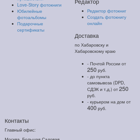
Редактор
Love-Story фотокниги
Редактор фотокниг
Юбилейные
Создать фотокнигу
фотоальбомы
онлайн
Подарочные
сертификаты
Доставка
по Хабаровску и
Хабаровскому краю
- Почтой России
от
250
руб.
- до пункта
самовывоза (DPD,
250
СДЭК и т.д.)
от
руб.
- курьером на дом
от
400
руб.
Контакты
Главный офис:
Москва, Большая Садовая