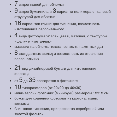
7
видов тканей для обложки
9
3
видов бумвинила и
варианта полимера с тканевой
структурой для обложки
16
вариантов клише для тиснения, возможность
изготовления персонального
4
вида фотобумаги: глянцевая, матовая, с текстурой
«шелк» и «металлик»
вышивка на обложке текста, вензеля, памятных дат
8
стандартных шильд и возможность изготовления
персональных
21
вид дизайнерской бумаги для изготовления
форзаца
5
35
от
до
разворотов в фотокниге
10
типоразмеров (от 20х20 до 40х30)
мини-версии фотокниг (минибуки) размером 15х15 см
боксы для хранения фотокниг из картона, ткани,
кожзама
блинтовое тиснение, припрессовка серебряной или
золотой фольгой