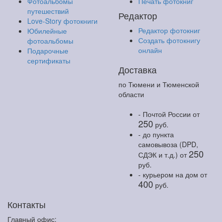
Фотоальбомы
Печать фотокниг
путешествий
Редактор
Love-Story фотокниги
Редактор фотокниг
Юбилейные
Создать фотокнигу
фотоальбомы
онлайн
Подарочные
сертификаты
Доставка
по Тюмени и Тюменской
области
- Почтой России
от
250
руб.
- до пункта
самовывоза (DPD,
250
СДЭК и т.д.)
от
руб.
- курьером на дом
от
400
руб.
Контакты
Главный офис: