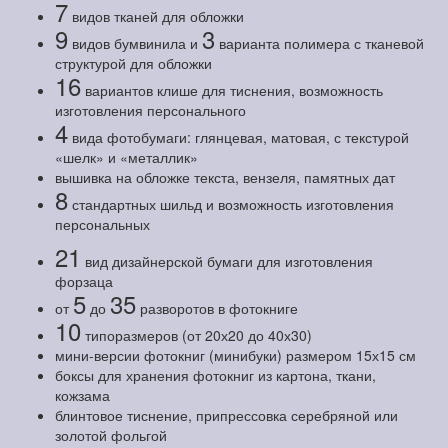
7
видов тканей для обложки
9
3
видов бумвинила и
варианта полимера с тканевой
структурой для обложки
16
вариантов клише для тиснения, возможность
изготовления персонального
4
вида фотобумаги: глянцевая, матовая, с текстурой
«шелк» и «металлик»
вышивка на обложке текста, вензеля, памятных дат
8
стандартных шильд и возможность изготовления
персональных
21
вид дизайнерской бумаги для изготовления
форзаца
5
35
от
до
разворотов в фотокниге
10
типоразмеров (от 20х20 до 40х30)
мини-версии фотокниг (минибуки) размером 15х15 см
боксы для хранения фотокниг из картона, ткани,
кожзама
блинтовое тиснение, припрессовка серебряной или
золотой фольгой