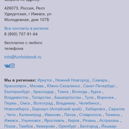
426073, Россия, Респ
Удмуртская, г Ижевск, ул
Молодежная, дом 107Б
Все контакты в регионе
8 (800) 707-91-64
бесплатно с любого
телефона
info@funfotobook.ru
Мы в регионах:
Иркутск
,
Нижний Новгород
,
Самара
,
Красноярск
,
Москва
,
Южно-Сахалинск
,
Санкт-Петербург
,
Екатеринбург
,
Краснодар
,
Томск
,
Вологда
,
Курск
,
Владивосток
,
Татарстан
,
Башкортостан
,
Тула
,
Воронеж
,
Пермь
,
Омск
,
Волгоград
,
Владимир
,
Челябинск
,
Новосибирск
,
Барнаул (Алтайский край)
,
Хабаровск
,
Саратов
,
Чита
,
Калиниград
,
Иваново
,
Пенза
,
Ставрополь
,
Тюмень
,
Ижевск
,
Ульяновск
,
Ярославль
,
Киров
,
Рязань
,
Астрахань
,
Псков
,
Тамбов
,
Кемерово
,
Оренбург
,
Белгород
,
Йошкар-