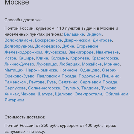
Москве
Способы доставки:
Почтой России, курьером. 118 пунктов выдачи в Москве и
населенных пунктах региона:
Балашихе
,
Видном
,
Волоколамске
,
Воскресенске
,
Дзержинском
,
Дмитрове
,
Долгопрудном
,
Домодедово
,
Дубне
,
Егорьевске
,
Железнодорожном
,
Жуковском
,
Звенигороде
,
Ивантеевке
,
Истре
,
Кашире
,
Клине
,
Коломне
,
Королеве
,
Красногорске
,
Ликино-Дулево
,
Луховицах
,
Люберцах
,
Можайске
,
Монино
,
Мытищах
,
Наро-Фоминске
,
Ногинске
,
Одинцово
,
Озерах
,
Орехово-Зуево
,
Павловском Посаде
,
Подольске
,
Пушкино
,
Раменском
,
Реутове
,
Рузе
,
Селятино
,
Сергиевом Посаде
,
Серпухове
,
Солнечногорске
,
Ступино
,
Талдоме
,
Тучково
,
Химках
,
Чехове
,
Шатуре
,
Щелково
,
Электростали
,
Юбилейном
,
Янтарном
Стоимость доставки:
Почтой России: от 250 руб., курьером от 400 руб., тираж
выпускных - по весу.