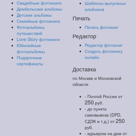
Свадебные фотокниги
Шаблоны выпускных
Дембельские альбомы
альбомов
Детские альбомы
Печать
Семейные фотокниги
Фотоальбомы
Печать фотокниг
путешествий
Редактор
Love-Story фотокниги
Редактор фотокниг
Юбилейные
Создать фотокнигу
фотоальбомы
онлайн
Подарочные
сертификаты
Доставка
по Москве и Московской
области
- Почтой России
от
250
руб.
- до пункта
самовывоза (DPD,
250
СДЭК и т.д.)
от
руб.
- курьером на дом
от