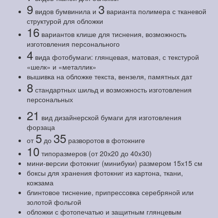
9
3
видов бумвинила и
варианта полимера с тканевой
структурой для обложки
16
вариантов клише для тиснения, возможность
изготовления персонального
4
вида фотобумаги: глянцевая, матовая, с текстурой
«шелк» и «металлик»
вышивка на обложке текста, вензеля, памятных дат
8
стандартных шильд и возможность изготовления
персональных
21
вид дизайнерской бумаги для изготовления
форзаца
5
35
от
до
разворотов в фотокниге
10
типоразмеров (от 20х20 до 40х30)
мини-версии фотокниг (минибуки) размером 15х15 см
боксы для хранения фотокниг из картона, ткани,
кожзама
блинтовое тиснение, припрессовка серебряной или
золотой фольгой
обложки с фотопечатью и защитным глянцевым