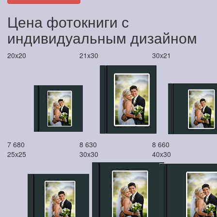
Цена фотокниги с
индивидуальным дизайном
20x20
21x30
30x21
7 680
8 630
8 660
25x25
30x30
40x30