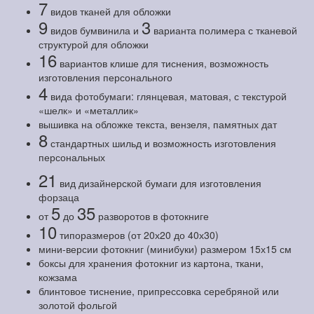
7
видов тканей для обложки
9
3
видов бумвинила и
варианта полимера с тканевой
структурой для обложки
16
вариантов клише для тиснения, возможность
изготовления персонального
4
вида фотобумаги: глянцевая, матовая, с текстурой
«шелк» и «металлик»
вышивка на обложке текста, вензеля, памятных дат
8
стандартных шильд и возможность изготовления
персональных
21
вид дизайнерской бумаги для изготовления
форзаца
5
35
от
до
разворотов в фотокниге
10
типоразмеров (от 20х20 до 40х30)
мини-версии фотокниг (минибуки) размером 15х15 см
боксы для хранения фотокниг из картона, ткани,
кожзама
блинтовое тиснение, припрессовка серебряной или
золотой фольгой