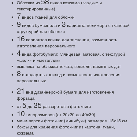
58
Обложки из
видов кожзама (гладкие и
текстурированные)
7
видов тканей для обложки
9
3
видов бумвинила и
варианта полимера с тканевой
структурой для обложки
16
вариантов клише для тиснения, возможность
изготовления персонального
4
вида фотобумаги: глянцевая, матовая, с текстурой
«шелк» и «металлик»
вышивка на обложке текста, вензеля, памятных дат
8
стандартных шильд и возможность изготовления
персональных
21
вид дизайнерской бумаги для изготовления
форзаца
5
35
от
до
разворотов в фотокниге
10
типоразмеров (от 20х20 до 40х30)
мини-версии фотокниг (минибуки) размером 15х15 см
боксы для хранения фотокниг из картона, ткани,
кожзама