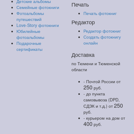
Детские альбомы
Печать
Семейные фотокниги
Фотоальбомы
Печать фотокниг
путешествий
Редактор
Love-Story фотокниги
Редактор фотокниг
Юбилейные
Создать фотокнигу
фотоальбомы
онлайн
Подарочные
сертификаты
Доставка
по Тюмени и Тюменской
области
- Почтой России
от
250
руб.
- до пункта
самовывоза (DPD,
250
СДЭК и т.д.)
от
руб.
- курьером на дом
от
400
руб.