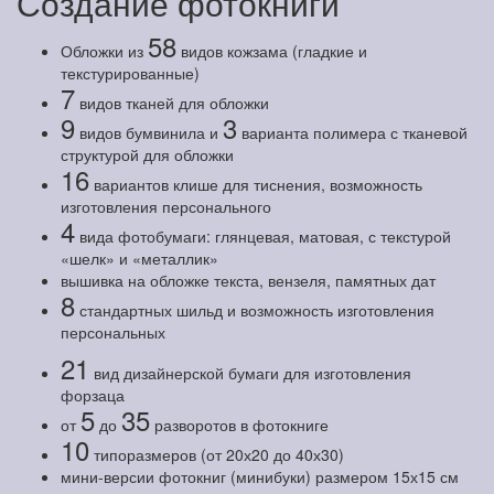
Создание фотокниги
58
Обложки из
видов кожзама (гладкие и
текстурированные)
7
видов тканей для обложки
9
3
видов бумвинила и
варианта полимера с тканевой
структурой для обложки
16
вариантов клише для тиснения, возможность
изготовления персонального
4
вида фотобумаги: глянцевая, матовая, с текстурой
«шелк» и «металлик»
вышивка на обложке текста, вензеля, памятных дат
8
стандартных шильд и возможность изготовления
персональных
21
вид дизайнерской бумаги для изготовления
форзаца
5
35
от
до
разворотов в фотокниге
10
типоразмеров (от 20х20 до 40х30)
мини-версии фотокниг (минибуки) размером 15х15 см