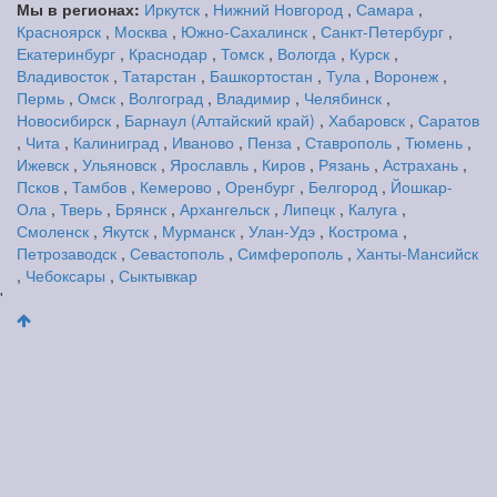
Мы в регионах:
Иркутск
,
Нижний Новгород
,
Самара
,
Красноярск
,
Москва
,
Южно-Сахалинск
,
Санкт-Петербург
,
Екатеринбург
,
Краснодар
,
Томск
,
Вологда
,
Курск
,
Владивосток
,
Татарстан
,
Башкортостан
,
Тула
,
Воронеж
,
Пермь
,
Омск
,
Волгоград
,
Владимир
,
Челябинск
,
Новосибирск
,
Барнаул (Алтайский край)
,
Хабаровск
,
Саратов
,
Чита
,
Калиниград
,
Иваново
,
Пенза
,
Ставрополь
,
Тюмень
,
Ижевск
,
Ульяновск
,
Ярославль
,
Киров
,
Рязань
,
Астрахань
,
Псков
,
Тамбов
,
Кемерово
,
Оренбург
,
Белгород
,
Йошкар-
Ола
,
Тверь
,
Брянск
,
Архангельск
,
Липецк
,
Калуга
,
Смоленск
,
Якутск
,
Мурманск
,
Улан-Удэ
,
Кострома
,
Петрозаводск
,
Севастополь
,
Симферополь
,
Ханты-Мансийск
,
Чебоксары
,
Сыктывкар
'