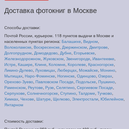
Доставка фотокниг в Москве
Способы доставки:
Почтой России, курьером. 118 пунктов выдачи в Москве и
населенных пунктах региона:
Балашихе
,
Видном
,
Волоколамске
,
Воскресенске
,
Дзержинском
,
Дмитрове
,
Долгопрудном
,
Домодедово
,
Дубне
,
Егорьевске
,
Железнодорожном
,
Жуковском
,
Звенигороде
,
Ивантеевке
,
Истре
,
Кашире
,
Клине
,
Коломне
,
Королеве
,
Красногорске
,
Ликино-Дулево
,
Луховицах
,
Люберцах
,
Можайске
,
Монино
,
Мытищах
,
Наро-Фоминске
,
Ногинске
,
Одинцово
,
Озерах
,
Орехово-Зуево
,
Павловском Посаде
,
Подольске
,
Пушкино
,
Раменском
,
Реутове
,
Рузе
,
Селятино
,
Сергиевом Посаде
,
Серпухове
,
Солнечногорске
,
Ступино
,
Талдоме
,
Тучково
,
Химках
,
Чехове
,
Шатуре
,
Щелково
,
Электростали
,
Юбилейном
,
Янтарном
Стоимость доставки: