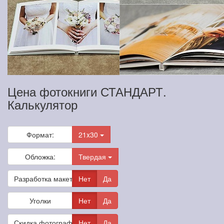
Цена фотокниги СТАНДАРТ.
Калькулятор
Формат:
21x30
Обложка:
Твердая
Разработка макета
Нет
Да
Уголки
Нет
Да
Скидка фотографам
Нет
Да