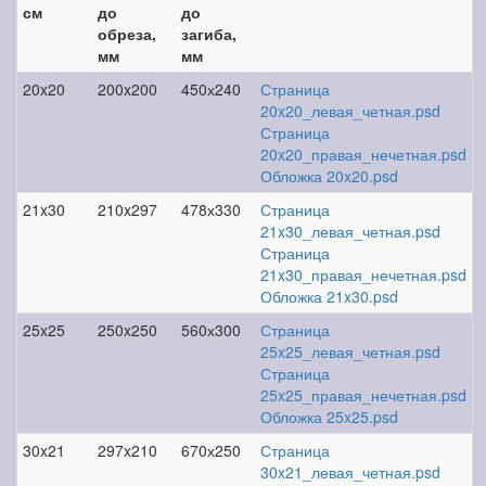
см
до
до
обреза,
загиба,
мм
мм
20x20
200x200
450х240
Страница
20x20_левая_четная.psd
Страница
20x20_правая_нечетная.psd
Обложка 20x20.psd
21x30
210x297
478х330
Страница
21x30_левая_четная.psd
Страница
21x30_правая_нечетная.psd
Обложка 21x30.psd
25x25
250x250
560х300
Страница
25x25_левая_четная.psd
Страница
25x25_правая_нечетная.psd
Обложка 25x25.psd
30x21
297x210
670х250
Страница
30x21_левая_четная.psd