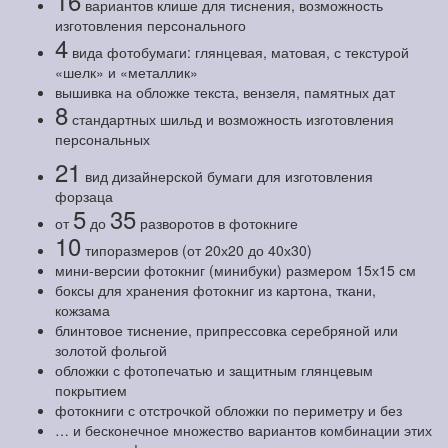
16
вариантов клише для тиснения, возможность
изготовления персонального
4
вида фотобумаги: глянцевая, матовая, с текстурой
«шелк» и «металлик»
вышивка на обложке текста, вензеля, памятных дат
8
стандартных шильд и возможность изготовления
персональных
21
вид дизайнерской бумаги для изготовления
форзаца
5
35
от
до
разворотов в фотокниге
10
типоразмеров (от 20х20 до 40х30)
мини-версии фотокниг (минибуки) размером 15х15 см
боксы для хранения фотокниг из картона, ткани,
кожзама
блинтовое тиснение, припрессовка серебряной или
золотой фольгой
обложки с фотопечатью и защитным глянцевым
покрытием
фотокниги с отстрочкой обложки по периметру и без
… и бесконечное множество вариантов комбинации этих