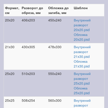
Формат,
Разворот до
Обложка до
Шаблон
см
обреза, мм
загиба, мм
20x20
406x203
450х240
Внутрений
разворот
20x20.psd
Обложка
20x20.psd
21x30
430x305
478х330
Внутрений
разворот
21x30.psd
Обложка
21x30.psd
25x20
510x203
550х240
Внутрений
разворот
25x20.psd
Обложка
25x20.psd
25x25
508x254
560х300
Внутрений
разворот