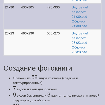
21x30
430x305
478х330
Внутрений
разворот
21x30.psd
Обложка
21x30.psd
23x23
460x230
530х270
Внутрений
разворот
23x23.psd
Обложка
23x23.psd
Создание фотокниги
58
Обложки из
видов кожзама (гладкие и
текстурированные)
7
видов тканей для обложки
9
3
видов бумвинила и
варианта полимера с тканевой
структурой для обложки