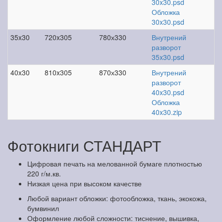
30x30.psd
Обложка
30x30.psd
35x30
720x305
780х330
Внутрений
разворот
35x30.psd
40x30
810x305
870х330
Внутрений
разворот
40x30.psd
Обложка
40x30.zip
Фотокниги СТАНДАРТ
Цифровая печать на мелованной бумаге плотностью
220 г/м.кв.
Низкая цена при высоком качестве
Любой вариант обложки: фотообложка, ткань, экокожа,
бумвинил
Оформление любой сложности: тиснение, вышивка,