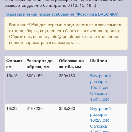
разворотов должно быть кратно 3 (12, 15, 18...).
Размеры и технические требования (Фотокнига БАБОЧКА)
Внимание! Psd для верстки могут меняться в зависимости
от типа сборки, внутреннего блока и количества страниц.
Обратитесь на почту info@funfotobook.ru для уточнения
верных параметров в вашем заказе.
Формат,
Разворот до
Обложка до
Шаблон
см
обреза, мм
загиба, мм
15x15
300x150
350х180
Внутрений
разворот
15x15.psd
Обложка
15x15.psd
16x23
316x230
358х260
Внутрений
разворот
16x23.psd
Обложка
16x23.psd