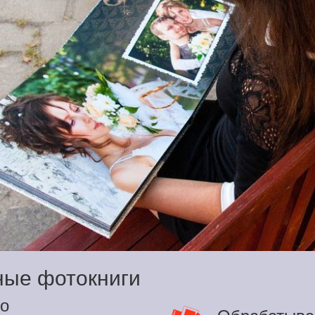
ные фотокниги
о
Обрабатыва