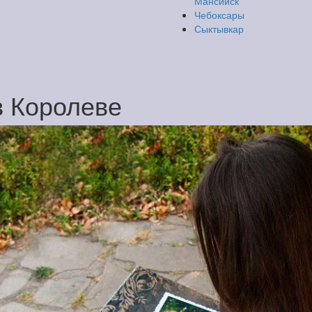
Мансийск
Чебоксары
Сыктывкар
в Королеве