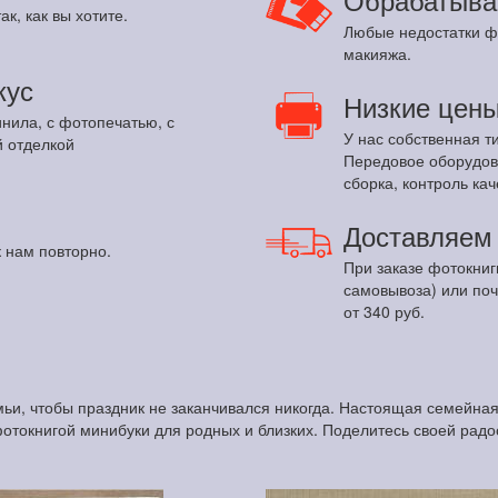
ак, как вы хотите.
Любые недостатки ф
макияжа.
кус
Низкие цен
инила, с фотопечатью, с
У нас собственная т
 отделкой
Передовое оборудов
сборка, контроль кач
Доставляе
 нам повторно.
При заказе фотокниг
самовывоза) или по
от 340 руб.
ьи, чтобы праздник не заканчивался никогда. Настоящая семейна
фотокнигой минибуки для родных и близких. Поделитесь своей радо