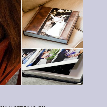
ем и ретушируем