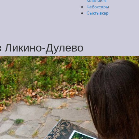
Мансийск
Чебоксары
Сыктывкар
в Ликино-Дулево