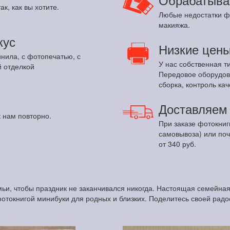
ак, как вы хотите.
Любые недостатки ф
макияжа.
кус
Низкие цен
инила, с фотопечатью, с
У нас собственная т
 отделкой
Передовое оборудов
сборка, контроль кач
Доставляе
 нам повторно.
При заказе фотокниг
самовывоза) или по
от 340 руб.
ьи, чтобы праздник не заканчивался никогда. Настоящая семейна
фотокнигой минибуки для родных и близких. Поделитесь своей радо