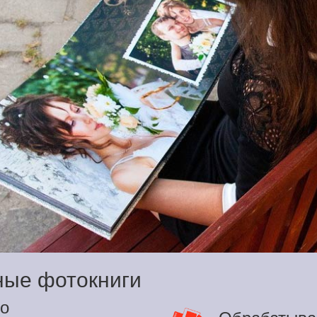
ные фотокниги
о
Обрабатыва