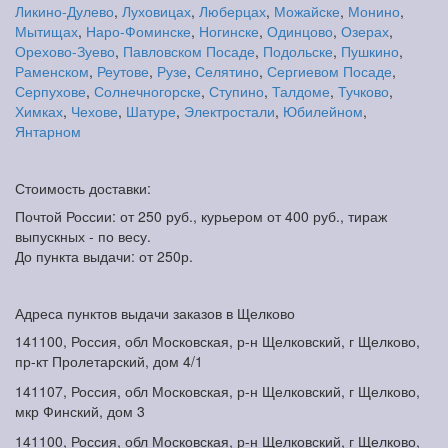
Ликино-Дулево
,
Луховицах
,
Люберцах
,
Можайске
,
Монино
,
Мытищах
,
Наро-Фоминске
,
Ногинске
,
Одинцово
,
Озерах
,
Орехово-Зуево
,
Павловском Посаде
,
Подольске
,
Пушкино
,
Раменском
,
Реутове
,
Рузе
,
Селятино
,
Сергиевом Посаде
,
Серпухове
,
Солнечногорске
,
Ступино
,
Талдоме
,
Тучково
,
Химках
,
Чехове
,
Шатуре
,
Электростали
,
Юбилейном
,
Янтарном
Стоимость доставки:
Почтой России: от 250 руб., курьером от 400 руб., тираж
выпускных - по весу.
До пункта выдачи: от 250р.
Адреса пунктов выдачи заказов в Щелково
141100, Россия, обл Московская, р-н Щелковский, г Щелково,
пр-кт Пролетарский, дом 4/1
141107, Россия, обл Московская, р-н Щелковский, г Щелково,
мкр Финский, дом 3
141100, Россия, обл Московская, р-н Щелковский, г Щелково,