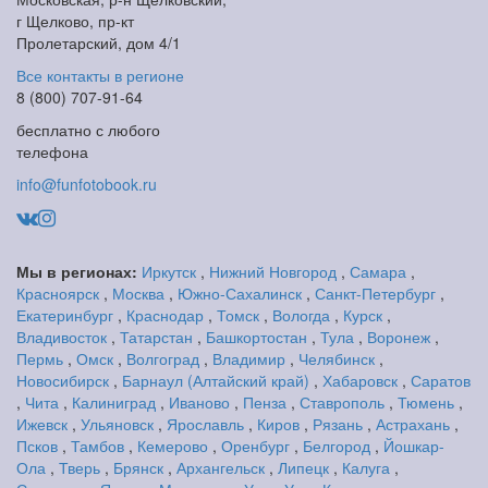
г Щелково, пр-кт
Пролетарский, дом 4/1
Все контакты в регионе
8 (800) 707-91-64
бесплатно с любого
телефона
info@funfotobook.ru
Мы в регионах:
Иркутск
,
Нижний Новгород
,
Самара
,
Красноярск
,
Москва
,
Южно-Сахалинск
,
Санкт-Петербург
,
Екатеринбург
,
Краснодар
,
Томск
,
Вологда
,
Курск
,
Владивосток
,
Татарстан
,
Башкортостан
,
Тула
,
Воронеж
,
Пермь
,
Омск
,
Волгоград
,
Владимир
,
Челябинск
,
Новосибирск
,
Барнаул (Алтайский край)
,
Хабаровск
,
Саратов
,
Чита
,
Калиниград
,
Иваново
,
Пенза
,
Ставрополь
,
Тюмень
,
Ижевск
,
Ульяновск
,
Ярославль
,
Киров
,
Рязань
,
Астрахань
,
Псков
,
Тамбов
,
Кемерово
,
Оренбург
,
Белгород
,
Йошкар-
Ола
,
Тверь
,
Брянск
,
Архангельск
,
Липецк
,
Калуга
,