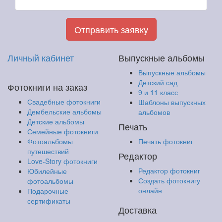
Отправить заявку
Личный кабинет
Выпускные альбомы
Выпускные альбомы
Детский сад
Фотокниги на заказ
9 и 11 класс
Свадебные фотокниги
Шаблоны выпускных
Дембельские альбомы
альбомов
Детские альбомы
Печать
Семейные фотокниги
Фотоальбомы
Печать фотокниг
путешествий
Редактор
Love-Story фотокниги
Редактор фотокниг
Юбилейные
Создать фотокнигу
фотоальбомы
онлайн
Подарочные
сертификаты
Доставка