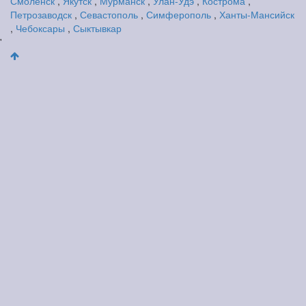
Смоленск
,
Якутск
,
Мурманск
,
Улан-Удэ
,
Кострома
,
Петрозаводск
,
Севастополь
,
Симферополь
,
Ханты-Мансийск
,
Чебоксары
,
Сыктывкар
'