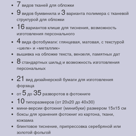
7
видов тканей для обложки
9
3
видов бумвинила и
варианта полимера с тканевой
структурой для обложки
16
вариантов клише для тиснения, возможность
изготовления персонального
4
вида фотобумаги: глянцевая, матовая, с текстурой
«шелк» и «металлик»
вышивка на обложке текста, вензеля, памятных дат
8
стандартных шильд и возможность изготовления
персональных
21
вид дизайнерской бумаги для изготовления
форзаца
5
35
от
до
разворотов в фотокниге
10
типоразмеров (от 20х20 до 40х30)
мини-версии фотокниг (минибуки) размером 15х15 см
боксы для хранения фотокниг из картона, ткани,
кожзама
блинтовое тиснение, припрессовка серебряной или
золотой фольгой