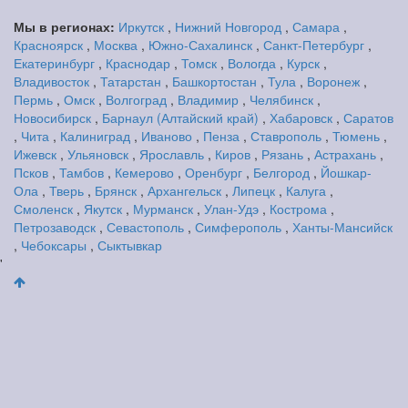
Мы в регионах:
Иркутск
,
Нижний Новгород
,
Самара
,
Красноярск
,
Москва
,
Южно-Сахалинск
,
Санкт-Петербург
,
Екатеринбург
,
Краснодар
,
Томск
,
Вологда
,
Курск
,
Владивосток
,
Татарстан
,
Башкортостан
,
Тула
,
Воронеж
,
Пермь
,
Омск
,
Волгоград
,
Владимир
,
Челябинск
,
Новосибирск
,
Барнаул (Алтайский край)
,
Хабаровск
,
Саратов
,
Чита
,
Калиниград
,
Иваново
,
Пенза
,
Ставрополь
,
Тюмень
,
Ижевск
,
Ульяновск
,
Ярославль
,
Киров
,
Рязань
,
Астрахань
,
Псков
,
Тамбов
,
Кемерово
,
Оренбург
,
Белгород
,
Йошкар-
Ола
,
Тверь
,
Брянск
,
Архангельск
,
Липецк
,
Калуга
,
Смоленск
,
Якутск
,
Мурманск
,
Улан-Удэ
,
Кострома
,
Петрозаводск
,
Севастополь
,
Симферополь
,
Ханты-Мансийск
,
Чебоксары
,
Сыктывкар
'