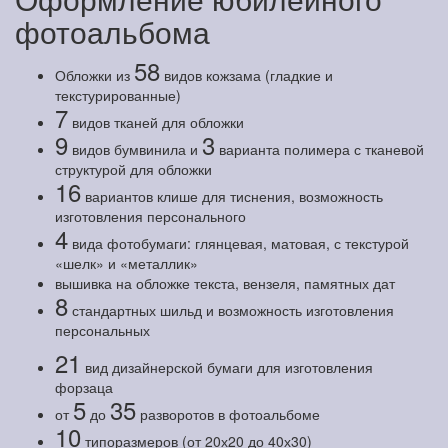
фотоальбома
58
Обложки из
видов кожзама (гладкие и
текстурированные)
7
видов тканей для обложки
9
3
видов бумвинила и
варианта полимера с тканевой
структурой для обложки
16
вариантов клише для тиснения, возможность
изготовления персонального
4
вида фотобумаги: глянцевая, матовая, с текстурой
«шелк» и «металлик»
вышивка на обложке текста, вензеля, памятных дат
8
стандартных шильд и возможность изготовления
персональных
21
вид дизайнерской бумаги для изготовления
форзаца
5
35
от
до
разворотов в фотоальбоме
10
типоразмеров (от 20х20 до 40х30)