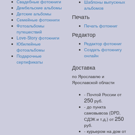
Свадебные фотокниги
Шаблоны выпускных
Дембельские альбомы
альбомов
Детские альбомы
Печать
Семейные фотокниги
Фотоальбомы
Печать фотокниг
путешествий
Редактор
Love-Story фотокниги
Редактор фотокниг
Юбилейные
Создать фотокнигу
фотоальбомы
онлайн
Подарочные
сертификаты
Доставка
по Ярославлю и
Ярославской области
- Почтой России
от
250
руб.
- до пункта
самовывоза (DPD,
250
СДЭК и т.д.)
от
руб.
- курьером на дом
от