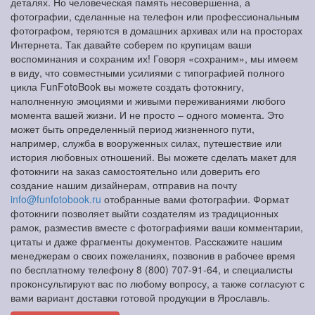
деталях. Но человеческая память несовершенна, а
фотографии, сделанные на телефон или профессиональным
фотографом, теряются в домашних архивах или на просторах
Интернета. Так давайте соберем по крупицам ваши
воспоминания и сохраним их! Говоря «сохраним», мы имеем
в виду, что совместными усилиями с типографией полного
цикла FunFotoBook вы можете создать фотокнигу,
наполненную эмоциями и живыми переживаниями любого
момента вашей жизни. И не просто – одного момента. Это
может быть определенный период жизненного пути,
например, служба в вооруженных силах, путешествие или
история любовных отношений. Вы можете сделать макет для
фотокниги на заказ самостоятельно или доверить его
создание нашим дизайнерам, отправив на почту
info@funfotobook.ru
отобранные вами фотографии. Формат
фотокниги позволяет выйти создателям из традиционных
рамок, разместив вместе с фотографиями ваши комментарии,
цитаты и даже фрагменты документов. Расскажите нашим
менеджерам о своих пожеланиях, позвонив в рабочее время
по бесплатному телефону 8 (800) 707-91-64, и специалисты
проконсультируют вас по любому вопросу, а также согласуют с
вами вариант доставки готовой продукции в Ярославль.