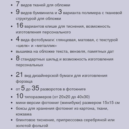
7
видов тканей для обложки
9
3
видов бумвинила и
варианта полимера с тканевой
структурой для обложки
16
вариантов клише для тиснения, возможность
изготовления персонального
4
вида фотобумаги: глянцевая, матовая, с текстурой
«шелк» и «металлик»
вышивка на обложке текста, вензеля, памятных дат
8
стандартных шильд и возможность изготовления
персональных
21
вид дизайнерской бумаги для изготовления
форзаца
5
35
от
до
разворотов в фотокниге
10
типоразмеров (от 20х20 до 40х30)
мини-версии фотокниг (минибуки) размером 15х15 см
боксы для хранения фотокниг из картона, ткани,
кожзама
блинтовое тиснение, припрессовка серебряной или
золотой фольгой