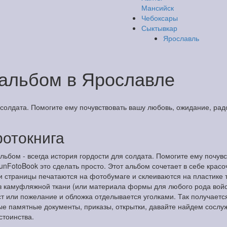
Мансийск
Чебоксары
Сыктывкар
Ярославль
альбом в Ярославле
 солдата. Помогите ему почувствовать вашу любовь, ожидание, ра
фотокнига
льбом - всегда история гордости для солдата. Помогите ему почув
nFotoBook это сделать просто. Этот альбом сочетает в себе крас
 страницы печатаются на фотобумаге и склеиваются на пластике т
из камуфляжной ткани (или материала формы для любого рода войск
ст или пожелание и обложка отделывается уголками. Так получает
е памятные документы, приказы, открытки, давайте найдем сослу
стоинства.