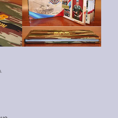
б.
ено