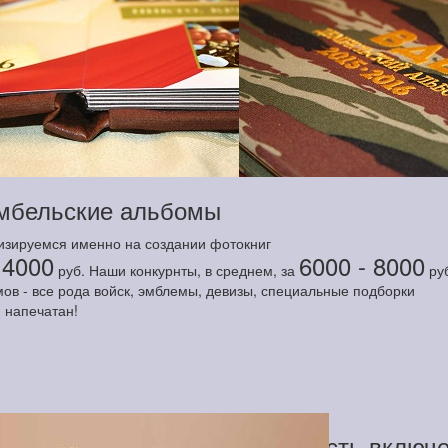
мбельские альбомы
лизируемся именно на создании фотокниг
4000
6000 - 8000
а
руб. Наши конкурнты, в среднем, за
ру
в - все рода войск, эмблемы, девизы, специальные подборки
 напечатан!
В стоимость включ