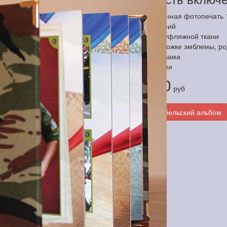
высококачественная фотопечать 1
до 30 фотографий
обложка из камуфляжной ткани
вышивка на обложке эмблемы, ро
корешок из кожзама
отделка уголками
4 000
Цена
руб
Заказать дембельский альбом