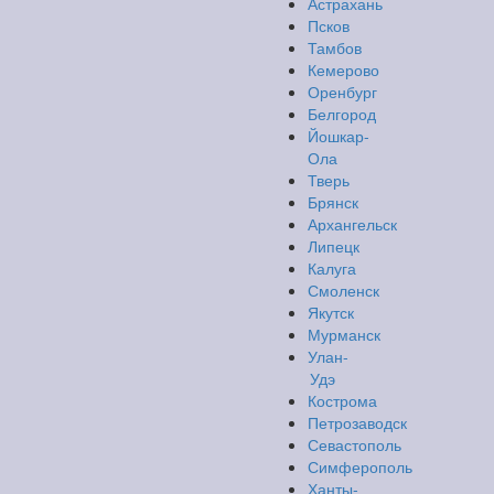
Астрахань
Псков
Тамбов
Кемерово
Оренбург
Белгород
Йошкар-
Ола
Тверь
Брянск
Архангельск
Липецк
Калуга
Смоленск
Якутск
Мурманск
Улан-
Удэ
Кострома
Петрозаводск
Севастополь
Симферополь
Ханты-