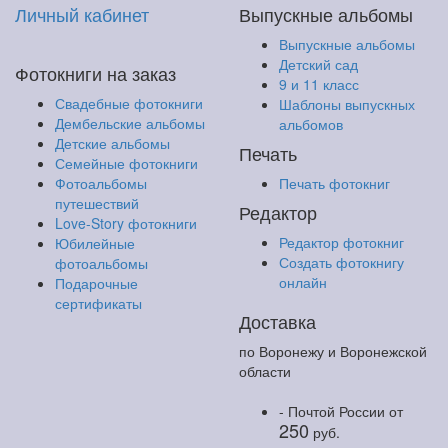
Личный кабинет
Выпускные альбомы
Выпускные альбомы
Детский сад
Фотокниги на заказ
9 и 11 класс
Свадебные фотокниги
Шаблоны выпускных
Дембельские альбомы
альбомов
Детские альбомы
Печать
Семейные фотокниги
Фотоальбомы
Печать фотокниг
путешествий
Редактор
Love-Story фотокниги
Редактор фотокниг
Юбилейные
Создать фотокнигу
фотоальбомы
онлайн
Подарочные
сертификаты
Доставка
по Воронежу и Воронежской
области
- Почтой России
от
250
руб.