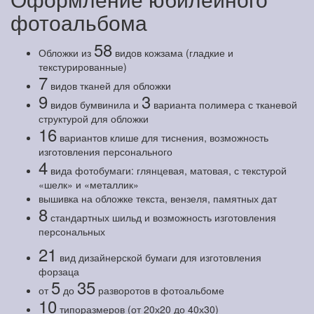
фотоальбома
58
Обложки из
видов кожзама (гладкие и
текстурированные)
7
видов тканей для обложки
9
3
видов бумвинила и
варианта полимера с тканевой
структурой для обложки
16
вариантов клише для тиснения, возможность
изготовления персонального
4
вида фотобумаги: глянцевая, матовая, с текстурой
«шелк» и «металлик»
вышивка на обложке текста, вензеля, памятных дат
8
стандартных шильд и возможность изготовления
персональных
21
вид дизайнерской бумаги для изготовления
форзаца
5
35
от
до
разворотов в фотоальбоме
10
типоразмеров (от 20х20 до 40х30)