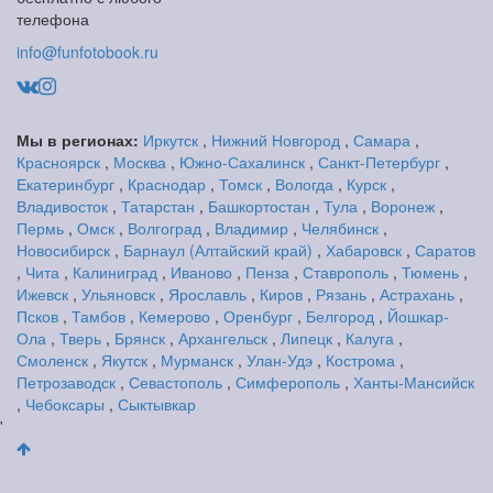
телефона
info@funfotobook.ru
Мы в регионах:
Иркутск
,
Нижний Новгород
,
Самара
,
Красноярск
,
Москва
,
Южно-Сахалинск
,
Санкт-Петербург
,
Екатеринбург
,
Краснодар
,
Томск
,
Вологда
,
Курск
,
Владивосток
,
Татарстан
,
Башкортостан
,
Тула
,
Воронеж
,
Пермь
,
Омск
,
Волгоград
,
Владимир
,
Челябинск
,
Новосибирск
,
Барнаул (Алтайский край)
,
Хабаровск
,
Саратов
,
Чита
,
Калиниград
,
Иваново
,
Пенза
,
Ставрополь
,
Тюмень
,
Ижевск
,
Ульяновск
,
Ярославль
,
Киров
,
Рязань
,
Астрахань
,
Псков
,
Тамбов
,
Кемерово
,
Оренбург
,
Белгород
,
Йошкар-
Ола
,
Тверь
,
Брянск
,
Архангельск
,
Липецк
,
Калуга
,
Смоленск
,
Якутск
,
Мурманск
,
Улан-Удэ
,
Кострома
,
Петрозаводск
,
Севастополь
,
Симферополь
,
Ханты-Мансийск
,
Чебоксары
,
Сыктывкар
'