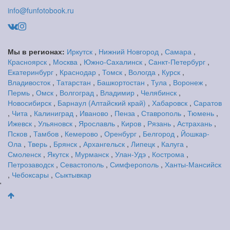
info@funfotobook.ru
Мы в регионах:
Иркутск
,
Нижний Новгород
,
Самара
,
Красноярск
,
Москва
,
Южно-Сахалинск
,
Санкт-Петербург
,
Екатеринбург
,
Краснодар
,
Томск
,
Вологда
,
Курск
,
Владивосток
,
Татарстан
,
Башкортостан
,
Тула
,
Воронеж
,
Пермь
,
Омск
,
Волгоград
,
Владимир
,
Челябинск
,
Новосибирск
,
Барнаул (Алтайский край)
,
Хабаровск
,
Саратов
,
Чита
,
Калиниград
,
Иваново
,
Пенза
,
Ставрополь
,
Тюмень
,
Ижевск
,
Ульяновск
,
Ярославль
,
Киров
,
Рязань
,
Астрахань
,
Псков
,
Тамбов
,
Кемерово
,
Оренбург
,
Белгород
,
Йошкар-
Ола
,
Тверь
,
Брянск
,
Архангельск
,
Липецк
,
Калуга
,
Смоленск
,
Якутск
,
Мурманск
,
Улан-Удэ
,
Кострома
,
Петрозаводск
,
Севастополь
,
Симферополь
,
Ханты-Мансийск
,
Чебоксары
,
Сыктывкар
'