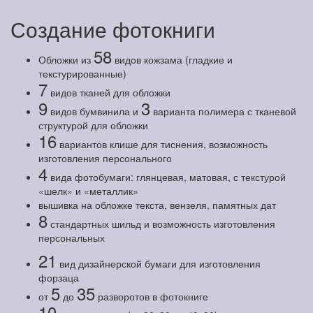
Создание фотокниги
58
Обложки из
видов кожзама (гладкие и
текстурированные)
7
видов тканей для обложки
9
3
видов бумвинила и
варианта полимера с тканевой
структурой для обложки
16
вариантов клише для тиснения, возможность
изготовления персонального
4
вида фотобумаги: глянцевая, матовая, с текстурой
«шелк» и «металлик»
вышивка на обложке текста, вензеля, памятных дат
8
стандартных шильд и возможность изготовления
персональных
21
вид дизайнерской бумаги для изготовления
форзаца
5
35
от
до
разворотов в фотокниге
10