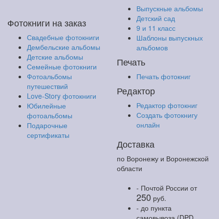
Выпускные альбомы
Детский сад
Фотокниги на заказ
9 и 11 класс
Свадебные фотокниги
Шаблоны выпускных
Дембельские альбомы
альбомов
Детские альбомы
Печать
Семейные фотокниги
Фотоальбомы
Печать фотокниг
путешествий
Редактор
Love-Story фотокниги
Редактор фотокниг
Юбилейные
Создать фотокнигу
фотоальбомы
онлайн
Подарочные
сертификаты
Доставка
по Воронежу и Воронежской
области
- Почтой России
от
250
руб.
- до пункта
самовывоза (DPD,