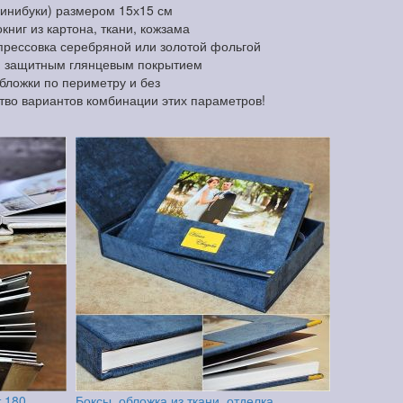
минибуки) размером 15х15 см
ниг из картона, ткани, кожзама
прессовка серебряной или золотой фольгой
и защитным глянцевым покрытием
обложки по периметру и без
тво вариантов комбинации этих параметров!
т 180
Боксы, обложка из ткани, отделка