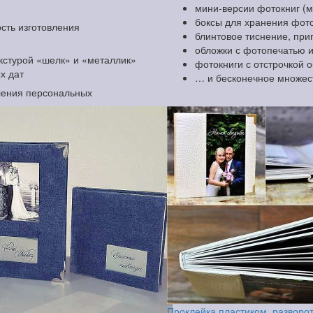
мини-версии фотокниг (
боксы для хранения фоток
сть изготовления
блинтовое тиснение, при
обложки с фотопечатью 
екстурой «шелк» и «металлик»
фотокниги с отстрочкой 
х дат
… и бесконечное множес
ления персональных
Проклейка пластиком, разворо