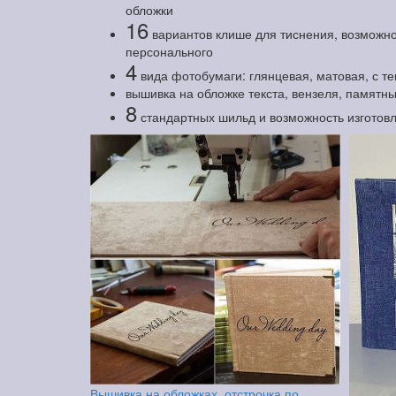
обложки
16
вариантов клише для тиснения, возможно
персонального
4
вида фотобумаги: глянцевая, матовая, с т
вышивка на обложке текста, вензеля, памятны
8
стандартных шильд и возможность изготов
Вышивка на обложках, отстрочка по