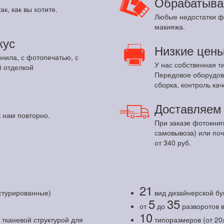
Обрабатыва
ак, как вы хотите.
Любые недостатки ф
макияжа.
кус
Низкие цен
инила, с фотопечатью, с
У нас собственная т
 отделкой
Передовое оборудов
сборка, контроль кач
Доставляе
 нам повторно.
При заказе фотокниг
самовывоза) или по
от 340 руб.
21
кстурированные)
вид дизайнерской бу
5
35
от
до
разворотов 
10
тканевой структурой для
типоразмеров (от 20