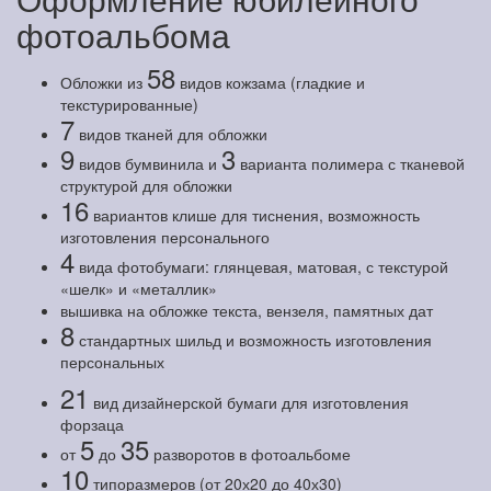
фотоальбома
58
Обложки из
видов кожзама (гладкие и
текстурированные)
7
видов тканей для обложки
9
3
видов бумвинила и
варианта полимера с тканевой
структурой для обложки
16
вариантов клише для тиснения, возможность
изготовления персонального
4
вида фотобумаги: глянцевая, матовая, с текстурой
«шелк» и «металлик»
вышивка на обложке текста, вензеля, памятных дат
8
стандартных шильд и возможность изготовления
персональных
21
вид дизайнерской бумаги для изготовления
форзаца
5
35
от
до
разворотов в фотоальбоме
10
типоразмеров (от 20х20 до 40х30)