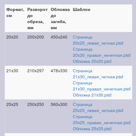
Формат,
Разворот
Обложка
Шаблон
см
до
до
обреза,
загиба,
мм
мм
20x20
200x200
450х240
Страница
20x20_левая_четная.psd
Страница
20x20_правая_нечетная.psd
Обложка 20x20.psd
21x30
210x297
478х330
Страница
21x30_левая_четная.psd
Страница
21x30_правая_нечетная.psd
Обложка 21x30.psd
25x25
250x250
560х300
Страница
25x25_левая_четная.psd
Страница
25x25_правая_нечетная.psd
Обложка 25x25.psd