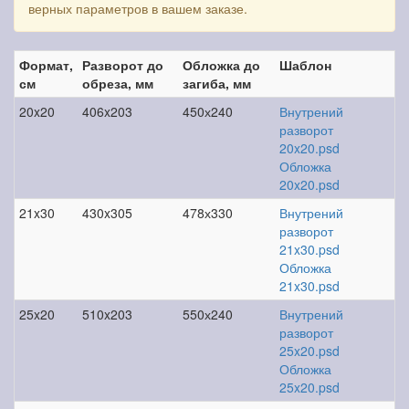
верных параметров в вашем заказе.
Формат,
Разворот до
Обложка до
Шаблон
см
обреза, мм
загиба, мм
20x20
406x203
450х240
Внутрений
разворот
20x20.psd
Обложка
20x20.psd
21x30
430x305
478х330
Внутрений
разворот
21x30.psd
Обложка
21x30.psd
25x20
510x203
550х240
Внутрений
разворот
25x20.psd
Обложка
25x20.psd