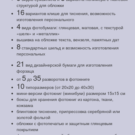
структурой для обложки
16
вариантов клише для тиснения, возможность
изготовления персонального
4
вида фотобумаги: глянцевая, матовая, с текстурой
«шелк» и «металлик»
вышивка на обложке текста, вензеля, памятных дат
8
стандартных шильд и возможность изготовления
персональных
21
вид дизайнерской бумаги для изготовления
форзаца
5
35
от
до
разворотов в фотокниге
10
типоразмеров (от 20х20 до 40х30)
мини-версии фотокниг (минибуки) размером 15х15 см
боксы для хранения фотокниг из картона, ткани,
кожзама
блинтовое тиснение, припрессовка серебряной или
золотой фольгой
обложки с фотопечатью и защитным глянцевым
покрытием