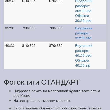
30x30
610x305
670х330
Внутрений
разворот
30x30.psd
Обложка
30x30.psd
35x30
720x305
780х330
Внутрений
разворот
35x30.psd
40x30
810x305
870х330
Внутрений
разворот
40x30.psd
Обложка
40x30.zip
Фотокниги СТАНДАРТ
Цифровая печать на мелованной бумаге плотностью
220 г/м.кв.
Низкая цена при высоком качестве
Любой вариант обложки: фотообложка, ткань, экокожа,