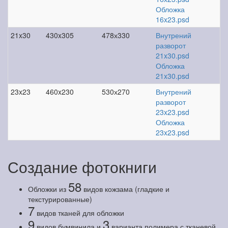
Обложка
16x23.psd
21x30
430x305
478х330
Внутрений
разворот
21x30.psd
Обложка
21x30.psd
23x23
460x230
530х270
Внутрений
разворот
23x23.psd
Обложка
23x23.psd
Создание фотокниги
58
Обложки из
видов кожзама (гладкие и
текстурированные)
7
видов тканей для обложки
9
3
видов бумвинила и
варианта полимера с тканевой