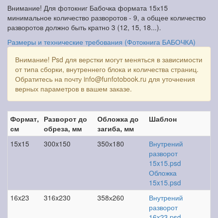
Внимание! Для фотокниг Бабочка формата 15х15
минимальное количество разворотов - 9, а общее количество
разворотов должно быть кратно 3 (12, 15, 18...).
Размеры и технические требования (Фотокнига БАБОЧКА)
Внимание! Psd для верстки могут меняться в зависимости
от типа сборки, внутреннего блока и количества страниц.
Обратитесь на почту info@funfotobook.ru для уточнения
верных параметров в вашем заказе.
Формат,
Разворот до
Обложка до
Шаблон
см
обреза, мм
загиба, мм
15x15
300x150
350х180
Внутрений
разворот
15x15.psd
Обложка
15x15.psd
16x23
316x230
358х260
Внутрений
разворот
16x23.psd