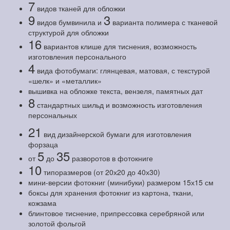
7
видов тканей для обложки
9
3
видов бумвинила и
варианта полимера с тканевой
структурой для обложки
16
вариантов клише для тиснения, возможность
изготовления персонального
4
вида фотобумаги: глянцевая, матовая, с текстурой
«шелк» и «металлик»
вышивка на обложке текста, вензеля, памятных дат
8
стандартных шильд и возможность изготовления
персональных
21
вид дизайнерской бумаги для изготовления
форзаца
5
35
от
до
разворотов в фотокниге
10
типоразмеров (от 20х20 до 40х30)
мини-версии фотокниг (минибуки) размером 15х15 см
боксы для хранения фотокниг из картона, ткани,
кожзама
блинтовое тиснение, припрессовка серебряной или
золотой фольгой