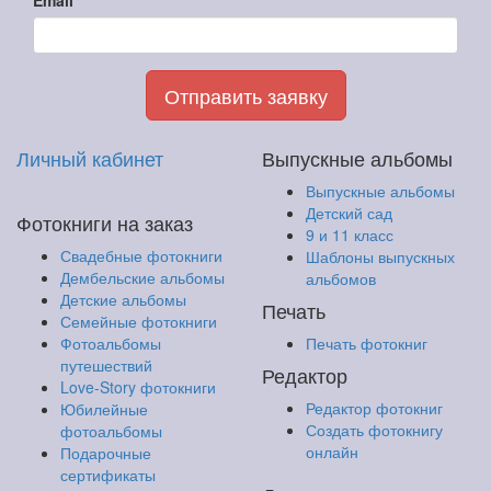
Email
Отправить заявку
Личный кабинет
Выпускные альбомы
Выпускные альбомы
Детский сад
Фотокниги на заказ
9 и 11 класс
Свадебные фотокниги
Шаблоны выпускных
Дембельские альбомы
альбомов
Детские альбомы
Печать
Семейные фотокниги
Фотоальбомы
Печать фотокниг
путешествий
Редактор
Love-Story фотокниги
Редактор фотокниг
Юбилейные
Создать фотокнигу
фотоальбомы
онлайн
Подарочные
сертификаты