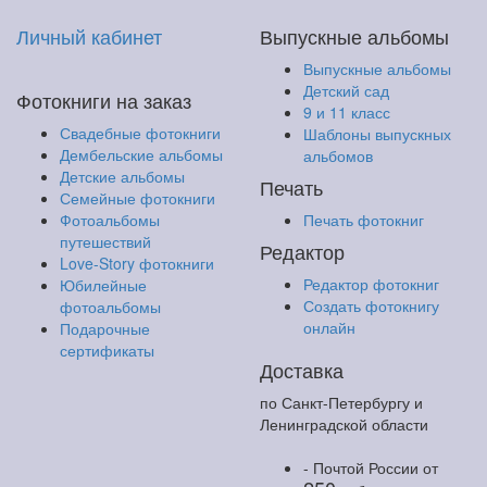
Личный кабинет
Выпускные альбомы
Выпускные альбомы
Детский сад
Фотокниги на заказ
9 и 11 класс
Свадебные фотокниги
Шаблоны выпускных
Дембельские альбомы
альбомов
Детские альбомы
Печать
Семейные фотокниги
Фотоальбомы
Печать фотокниг
путешествий
Редактор
Love-Story фотокниги
Редактор фотокниг
Юбилейные
Создать фотокнигу
фотоальбомы
онлайн
Подарочные
сертификаты
Доставка
по Санкт-Петербургу и
Ленинградской области
- Почтой России
от