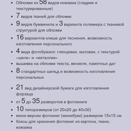
58
Обложки из
видов кожзама (гладкие и
текстурированные)
7
видов тканей для обложки
9
3
видов бумвинила и
варианта полимера с тканевой
структурой для обложки
16
вариантов клише для тиснения, возможность
изготовления персонального
4
вида фотобумаги: глянцевая, матовая, с текстурой
«шелк» и «металлик»
вышивка на обложке текста, вензеля, памятных дат
8
стандартных шильд и возможность изготовления
персональных
21
вид дизайнерской бумаги для изготовления
форзаца
5
35
от
до
разворотов в фотокниге
10
типоразмеров (от 20х20 до 40х30)
мини-версии фотокниг (минибуки) размером 15х15 см
боксы для хранения фотокниг из картона, ткани,
кожзама