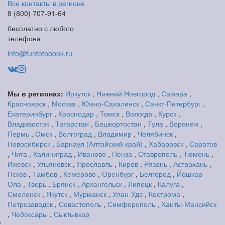
Все контакты в регионе
8 (800) 707-91-64
бесплатно с любого
телефона
info@funfotobook.ru
Мы в регионах:
Иркутск
,
Нижний Новгород
,
Самара
,
Красноярск
,
Москва
,
Южно-Сахалинск
,
Санкт-Петербург
,
Екатеринбург
,
Краснодар
,
Томск
,
Вологда
,
Курск
,
Владивосток
,
Татарстан
,
Башкортостан
,
Тула
,
Воронеж
,
Пермь
,
Омск
,
Волгоград
,
Владимир
,
Челябинск
,
Новосибирск
,
Барнаул (Алтайский край)
,
Хабаровск
,
Саратов
,
Чита
,
Калиниград
,
Иваново
,
Пенза
,
Ставрополь
,
Тюмень
,
Ижевск
,
Ульяновск
,
Ярославль
,
Киров
,
Рязань
,
Астрахань
,
Псков
,
Тамбов
,
Кемерово
,
Оренбург
,
Белгород
,
Йошкар-
Ола
,
Тверь
,
Брянск
,
Архангельск
,
Липецк
,
Калуга
,
Смоленск
,
Якутск
,
Мурманск
,
Улан-Удэ
,
Кострома
,
Петрозаводск
,
Севастополь
,
Симферополь
,
Ханты-Мансийск
,
Чебоксары
,
Сыктывкар
'