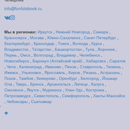
info@funfotobook.ru
Мы в регионах:
Иркутск
,
Нижний Новгород
,
Самара
,
Красноярск
,
Москва
,
Южно-Сахалинск
,
Санкт-Петербург
,
Екатеринбург
,
Краснодар
,
Томск
,
Вологда
,
Курск
,
Владивосток
,
Татарстан
,
Башкортостан
,
Тула
,
Воронеж
,
Пермь
,
Омск
,
Волгоград
,
Владимир
,
Челябинск
,
Новосибирск
,
Барнаул (Алтайский край)
,
Хабаровск
,
Саратов
,
Чита
,
Калиниград
,
Иваново
,
Пенза
,
Ставрополь
,
Тюмень
,
Ижевск
,
Ульяновск
,
Ярославль
,
Киров
,
Рязань
,
Астрахань
,
Псков
,
Тамбов
,
Кемерово
,
Оренбург
,
Белгород
,
Йошкар-
Ола
,
Тверь
,
Брянск
,
Архангельск
,
Липецк
,
Калуга
,
Смоленск
,
Якутск
,
Мурманск
,
Улан-Удэ
,
Кострома
,
Петрозаводск
,
Севастополь
,
Симферополь
,
Ханты-Мансийск
,
Чебоксары
,
Сыктывкар
'