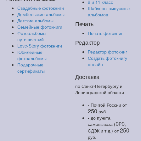
9 и 11 класс
Свадебные фотокниги
Шаблоны выпускных
Дембельские альбомы
альбомов
Детские альбомы
Печать
Семейные фотокниги
Фотоальбомы
Печать фотокниг
путешествий
Редактор
Love-Story фотокниги
Редактор фотокниг
Юбилейные
Создать фотокнигу
фотоальбомы
онлайн
Подарочные
сертификаты
Доставка
по Санкт-Петербургу и
Ленинградской области
- Почтой России
от
250
руб.
- до пункта
самовывоза (DPD,
250
СДЭК и т.д.)
от
руб.