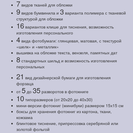
7
видов тканей для обложки
9
3
видов бумвинила и
варианта полимера с тканевой
структурой для обложки
16
вариантов клише для тиснения, возможность
изготовления персонального
4
вида фотобумаги: глянцевая, матовая, с текстурой
«шелк» и «металлик»
вышивка на обложке текста, вензеля, памятных дат
8
стандартных шильд и возможность изготовления
персональных
21
вид дизайнерской бумаги для изготовления
форзаца
5
35
от
до
разворотов в фотокниге
10
типоразмеров (от 20х20 до 40х30)
мини-версии фотокниг (минибуки) размером 15х15 см
боксы для хранения фотокниг из картона, ткани,
кожзама
блинтовое тиснение, припрессовка серебряной или
золотой фольгой