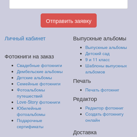
Отправить заявку
Личный кабинет
Выпускные альбомы
Выпускные альбомы
Детский сад
Фотокниги на заказ
9 и 11 класс
Свадебные фотокниги
Шаблоны выпускных
Дембельские альбомы
альбомов
Детские альбомы
Печать
Семейные фотокниги
Фотоальбомы
Печать фотокниг
путешествий
Редактор
Love-Story фотокниги
Редактор фотокниг
Юбилейные
Создать фотокнигу
фотоальбомы
онлайн
Подарочные
сертификаты
Доставка