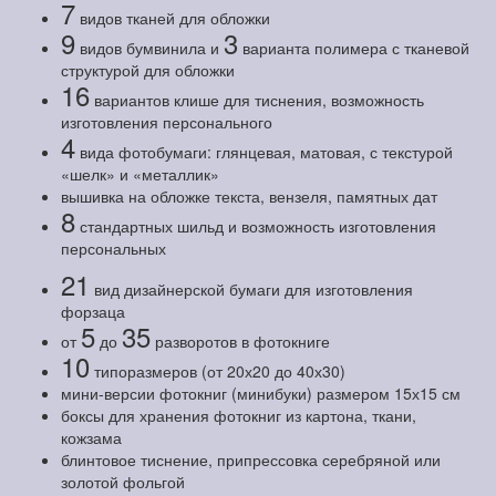
7
видов тканей для обложки
9
3
видов бумвинила и
варианта полимера с тканевой
структурой для обложки
16
вариантов клише для тиснения, возможность
изготовления персонального
4
вида фотобумаги: глянцевая, матовая, с текстурой
«шелк» и «металлик»
вышивка на обложке текста, вензеля, памятных дат
8
стандартных шильд и возможность изготовления
персональных
21
вид дизайнерской бумаги для изготовления
форзаца
5
35
от
до
разворотов в фотокниге
10
типоразмеров (от 20х20 до 40х30)
мини-версии фотокниг (минибуки) размером 15х15 см
боксы для хранения фотокниг из картона, ткани,
кожзама
блинтовое тиснение, припрессовка серебряной или
золотой фольгой