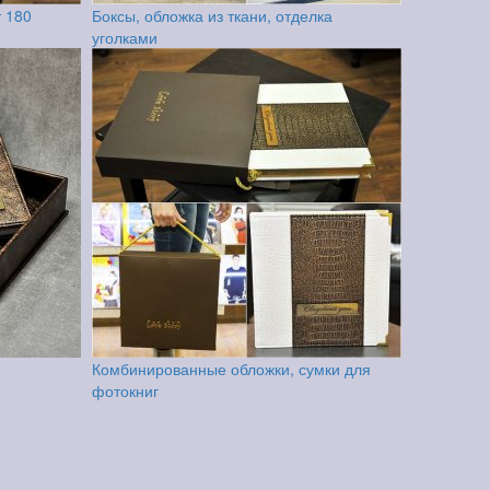
т 180
Боксы, обложка из ткани, отделка
уголками
Комбинированные обложки, сумки для
фотокниг