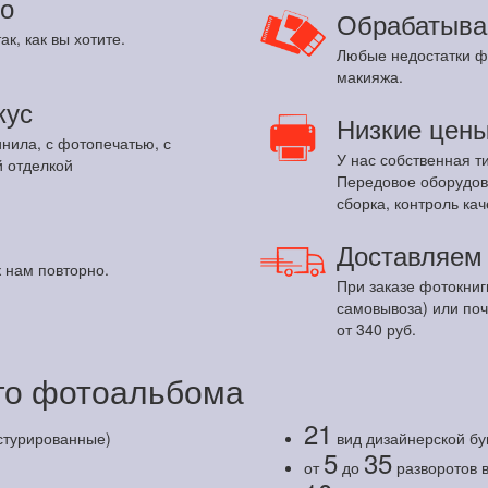
о
Обрабатыва
ак, как вы хотите.
Любые недостатки ф
макияжа.
кус
Низкие цен
инила, с фотопечатью, с
У нас собственная т
 отделкой
Передовое оборудов
сборка, контроль кач
Доставляе
 нам повторно.
При заказе фотокниг
самовывоза) или по
от 340 руб.
о фотоальбома
21
кстурированные)
вид дизайнерской бу
5
35
от
до
разворотов 