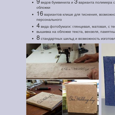
9
3
видов бумвинила и
варианта полимера с 
обложки
16
вариантов клише для тиснения, возможно
персонального
4
вида фотобумаги: глянцевая, матовая, с т
вышивка на обложке текста, вензеля, памятны
8
стандартных шильд и возможность изготов