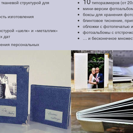
10
тканевой структурой для
типоразмеров (от 20
мини-версии фотоальбом
боксы для хранения фото
сть изготовления
блинтовое тиснение, при
обложки с фотопечатью 
екстурой «шелк» и «металлик»
фотоальбомы с отстрочко
х дат
… и бесконечное множес
ления персональных