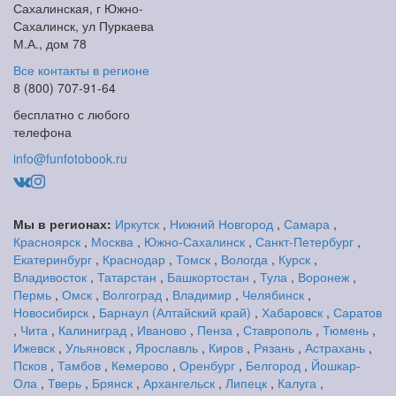
Сахалинская, г Южно-
Сахалинск, ул Пуркаева
М.А., дом 78
Все контакты в регионе
8 (800) 707-91-64
бесплатно с любого
телефона
info@funfotobook.ru
Мы в регионах:
Иркутск
,
Нижний Новгород
,
Самара
,
Красноярск
,
Москва
,
Южно-Сахалинск
,
Санкт-Петербург
,
Екатеринбург
,
Краснодар
,
Томск
,
Вологда
,
Курск
,
Владивосток
,
Татарстан
,
Башкортостан
,
Тула
,
Воронеж
,
Пермь
,
Омск
,
Волгоград
,
Владимир
,
Челябинск
,
Новосибирск
,
Барнаул (Алтайский край)
,
Хабаровск
,
Саратов
,
Чита
,
Калиниград
,
Иваново
,
Пенза
,
Ставрополь
,
Тюмень
,
Ижевск
,
Ульяновск
,
Ярославль
,
Киров
,
Рязань
,
Астрахань
,
Псков
,
Тамбов
,
Кемерово
,
Оренбург
,
Белгород
,
Йошкар-
Ола
,
Тверь
,
Брянск
,
Архангельск
,
Липецк
,
Калуга
,