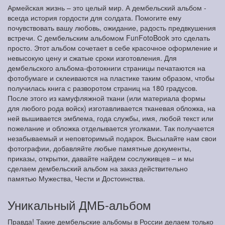
Армейская жизнь – это целый мир. А дембельский альбом -
всегда история гордости для солдата. Помогите ему
почувствовать вашу любовь, ожидание, радость предвкушения
встречи. С дембельским альбомом FunFotoBook это сделать
просто. Этот альбом сочетает в себе красочное оформление и
невысокую цену и сжатые сроки изготовления. Для
дембельского альбома-фотокниги страницы печатаются на
фотобумаге и склеиваются на пластике таким образом, чтобы
получилась книга с разворотом страниц на 180 градусов.
После этого из камуфляжной ткани (или материала формы
для любого рода войск) изготавливается тканевая обложка, на
ней вышивается эмблема, года службы, имя, любой текст или
пожелание и обложка отделывается уголками. Так получается
незабываемый и неповторимый подарок. Высылайте нам свои
фотографии, добавляйте любые памятные документы,
приказы, открытки, давайте найдем сослуживцев – и мы
сделаем дембельский альбом на заказ действительно
памятью Мужества, Чести и Достоинства.
Уникальный ДМБ-альбом
Правда! Такие дембельские альбомы в России делаем только