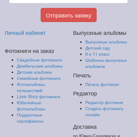
Отправить заявку
Личный кабинет
Выпускные альбомы
Выпускные альбомы
Детский сад
Фотокниги на заказ
9 и 11 класс
Свадебные фотокниги
Шаблоны выпускных
Дембельские альбомы
альбомов
Детские альбомы
Печать
Семейные фотокниги
Фотоальбомы
Печать фотокниг
путешествий
Редактор
Love-Story фотокниги
Редактор фотокниг
Юбилейные
Создать фотокнигу
фотоальбомы
онлайн
Подарочные
сертификаты
Доставка
по Южно-Сахалинску и