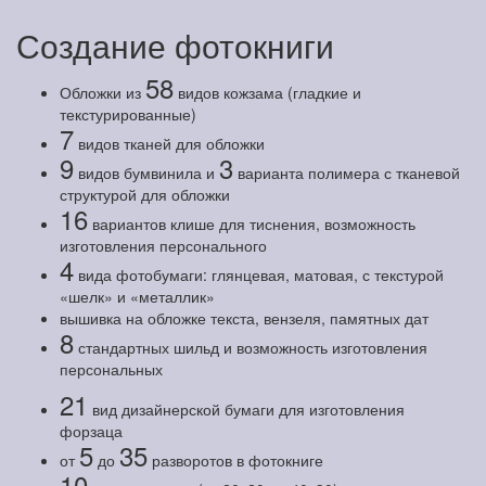
Создание фотокниги
58
Обложки из
видов кожзама (гладкие и
текстурированные)
7
видов тканей для обложки
9
3
видов бумвинила и
варианта полимера с тканевой
структурой для обложки
16
вариантов клише для тиснения, возможность
изготовления персонального
4
вида фотобумаги: глянцевая, матовая, с текстурой
«шелк» и «металлик»
вышивка на обложке текста, вензеля, памятных дат
8
стандартных шильд и возможность изготовления
персональных
21
вид дизайнерской бумаги для изготовления
форзаца
5
35
от
до
разворотов в фотокниге
10