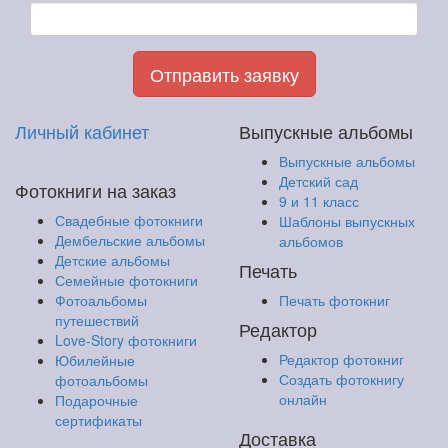
Отправить заявку
Личный кабинет
Выпускные альбомы
Выпускные альбомы
Детский сад
Фотокниги на заказ
9 и 11 класс
Свадебные фотокниги
Шаблоны выпускных
Дембельские альбомы
альбомов
Детские альбомы
Печать
Семейные фотокниги
Фотоальбомы
Печать фотокниг
путешествий
Редактор
Love-Story фотокниги
Редактор фотокниг
Юбилейные
Создать фотокнигу
фотоальбомы
онлайн
Подарочные
сертификаты
Доставка