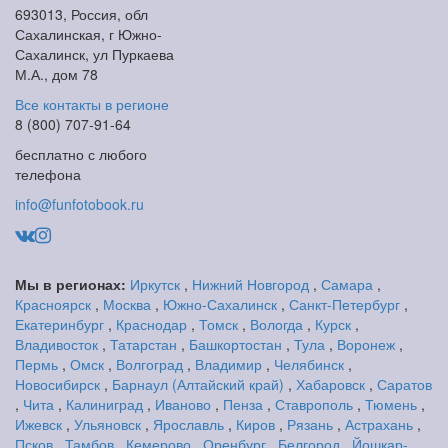
693013, Россия, обл
Сахалинская, г Южно-
Сахалинск, ул Пуркаева
М.А., дом 78
Все контакты в регионе
8 (800) 707-91-64
бесплатно с любого
телефона
info@funfotobook.ru
Мы в регионах:
Иркутск
,
Нижний Новгород
,
Самара
,
Красноярск
,
Москва
,
Южно-Сахалинск
,
Санкт-Петербург
,
Екатеринбург
,
Краснодар
,
Томск
,
Вологда
,
Курск
,
Владивосток
,
Татарстан
,
Башкортостан
,
Тула
,
Воронеж
,
Пермь
,
Омск
,
Волгоград
,
Владимир
,
Челябинск
,
Новосибирск
,
Барнаул (Алтайский край)
,
Хабаровск
,
Саратов
,
Чита
,
Калиниград
,
Иваново
,
Пенза
,
Ставрополь
,
Тюмень
,
Ижевск
,
Ульяновск
,
Ярославль
,
Киров
,
Рязань
,
Астрахань
,
Псков
,
Тамбов
,
Кемерово
,
Оренбург
,
Белгород
,
Йошкар-