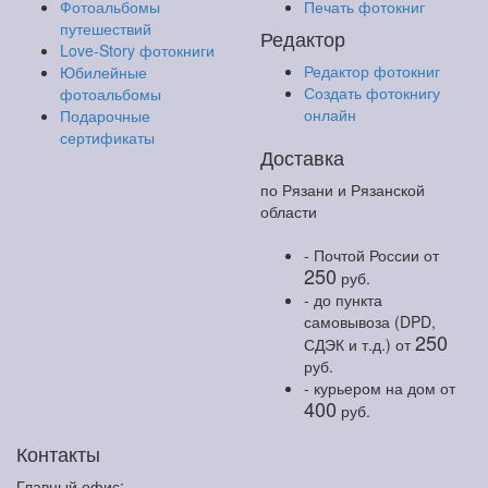
Фотоальбомы
Печать фотокниг
путешествий
Редактор
Love-Story фотокниги
Редактор фотокниг
Юбилейные
Создать фотокнигу
фотоальбомы
онлайн
Подарочные
сертификаты
Доставка
по Рязани и Рязанской
области
- Почтой России
от
250
руб.
- до пункта
самовывоза (DPD,
250
СДЭК и т.д.)
от
руб.
- курьером на дом
от
400
руб.
Контакты
Главный офис: