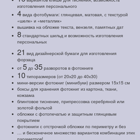
изготовления персонального
4
вида фотобумаги: глянцевая, матовая, с текстурой
«шелк» и «металлик»
вышивка на обложке текста, вензеля, памятных дат
8
стандартных шильд и возможность изготовления
персональных
21
вид дизайнерской бумаги для изготовления
форзаца
5
35
от
до
разворотов в фотокниге
10
типоразмеров (от 20х20 до 40х30)
мини-версии фотокниг (минибуки) размером 15х15 см
боксы для хранения фотокниг из картона, ткани,
кожзама
блинтовое тиснение, припрессовка серебряной или
золотой фольгой
обложки с фотопечатью и защитным глянцевым
покрытием
фотокниги с отстрочкой обложки по периметру и без
… и бесконечное множество вариантов комбинации этих
параметров!