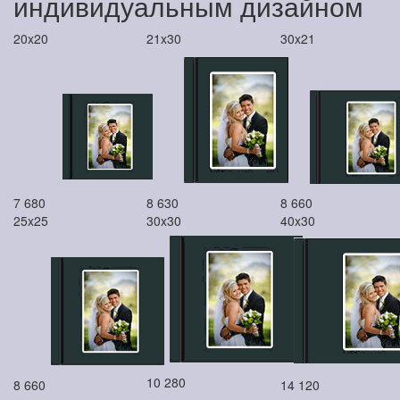
индивидуальным дизайном
20x20
21x30
30x21
7 680
8 630
8 660
25x25
30x30
40x30
10 280
8 660
14 120