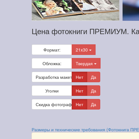
Цена фотокниги ПРЕМИУМ. Ка
Формат:
21x30
Обложка:
Твердая
Разработка макета
Нет
Да
Уголки
Нет
Да
Скидка фотографам
Нет
Да
Размеры и технические требования (Фотокнига П