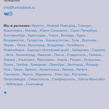
info@funfotobook.ru
Мы в регионах:
Иркутск
,
Нижний Новгород
,
Самара
,
Красноярск
,
Москва
,
Южно-Сахалинск
,
Санкт-Петербург
,
Екатеринбург
,
Краснодар
,
Томск
,
Вологда
,
Курск
,
Владивосток
,
Татарстан
,
Башкортостан
,
Тула
,
Воронеж
,
Пермь
,
Омск
,
Волгоград
,
Владимир
,
Челябинск
,
Новосибирск
,
Барнаул (Алтайский край)
,
Хабаровск
,
Саратов
,
Чита
,
Калиниград
,
Иваново
,
Пенза
,
Ставрополь
,
Тюмень
,
Ижевск
,
Ульяновск
,
Ярославль
,
Киров
,
Рязань
,
Астрахань
,
Псков
,
Тамбов
,
Кемерово
,
Оренбург
,
Белгород
,
Йошкар-
Ола
,
Тверь
,
Брянск
,
Архангельск
,
Липецк
,
Калуга
,
Смоленск
,
Якутск
,
Мурманск
,
Улан-Удэ
,
Кострома
,
Петрозаводск
,
Севастополь
,
Симферополь
,
Ханты-Мансийск
,
Чебоксары
,
Сыктывкар
'