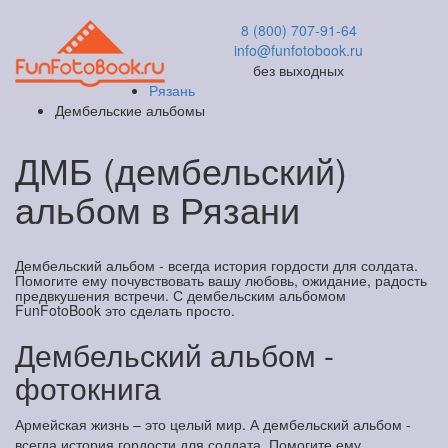
8 (800) 707-91-64
info@funfotobook.ru
без выходных
Рязань
Дембельские альбомы
ДМБ (дембельский)
альбом в Рязани
Дембельский альбом - всегда история гордости для солдата.
Помогите ему почувствовать вашу любовь, ожидание, радость
предвкушения встречи. С дембельским альбомом
FunFotoBook это сделать просто.
Дембельский альбом -
фотокнига
Армейская жизнь – это целый мир. А дембельский альбом -
всегда история гордости для солдата. Помогите ему