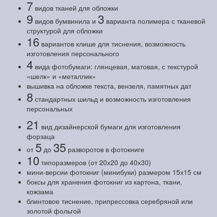
7
видов тканей для обложки
9
3
видов бумвинила и
варианта полимера с тканевой
структурой для обложки
16
вариантов клише для тиснения, возможность
изготовления персонального
4
вида фотобумаги: глянцевая, матовая, с текстурой
«шелк» и «металлик»
вышивка на обложке текста, вензеля, памятных дат
8
стандартных шильд и возможность изготовления
персональных
21
вид дизайнерской бумаги для изготовления
форзаца
5
35
от
до
разворотов в фотокниге
10
типоразмеров (от 20х20 до 40х30)
мини-версии фотокниг (минибуки) размером 15х15 см
боксы для хранения фотокниг из картона, ткани,
кожзама
блинтовое тиснение, припрессовка серебряной или
золотой фольгой