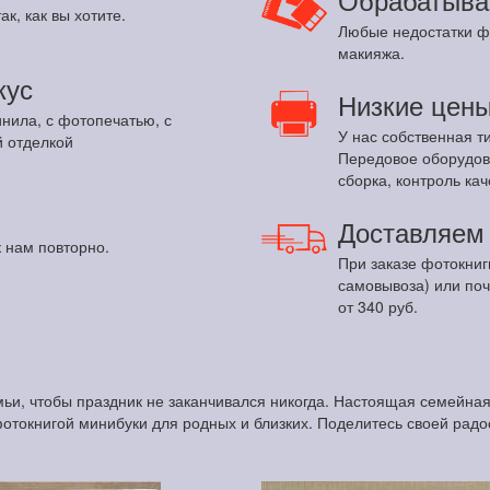
ак, как вы хотите.
Любые недостатки ф
макияжа.
кус
Низкие цен
инила, с фотопечатью, с
У нас собственная т
 отделкой
Передовое оборудов
сборка, контроль кач
Доставляе
 нам повторно.
При заказе фотокниг
самовывоза) или по
от 340 руб.
ьи, чтобы праздник не заканчивался никогда. Настоящая семейна
фотокнигой минибуки для родных и близких. Поделитесь своей радо