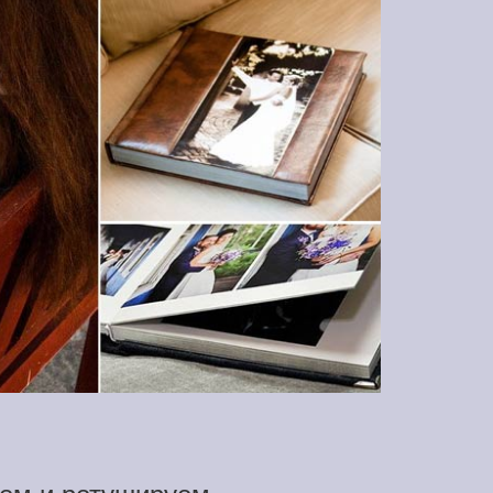
ем и ретушируем