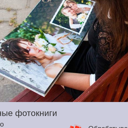
ные фотокниги
о
Обрабатыва