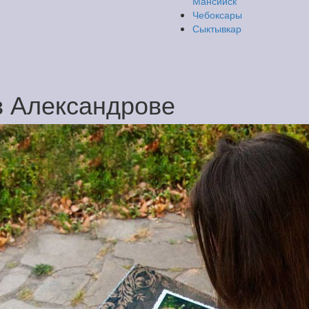
Мансийск
Чебоксары
Сыктывкар
в Александрове