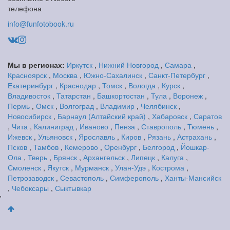
телефона
info@funfotobook.ru
Мы в регионах:
Иркутск
,
Нижний Новгород
,
Самара
,
Красноярск
,
Москва
,
Южно-Сахалинск
,
Санкт-Петербург
,
Екатеринбург
,
Краснодар
,
Томск
,
Вологда
,
Курск
,
Владивосток
,
Татарстан
,
Башкортостан
,
Тула
,
Воронеж
,
Пермь
,
Омск
,
Волгоград
,
Владимир
,
Челябинск
,
Новосибирск
,
Барнаул (Алтайский край)
,
Хабаровск
,
Саратов
,
Чита
,
Калиниград
,
Иваново
,
Пенза
,
Ставрополь
,
Тюмень
,
Ижевск
,
Ульяновск
,
Ярославль
,
Киров
,
Рязань
,
Астрахань
,
Псков
,
Тамбов
,
Кемерово
,
Оренбург
,
Белгород
,
Йошкар-
Ола
,
Тверь
,
Брянск
,
Архангельск
,
Липецк
,
Калуга
,
Смоленск
,
Якутск
,
Мурманск
,
Улан-Удэ
,
Кострома
,
Петрозаводск
,
Севастополь
,
Симферополь
,
Ханты-Мансийск
,
Чебоксары
,
Сыктывкар
'