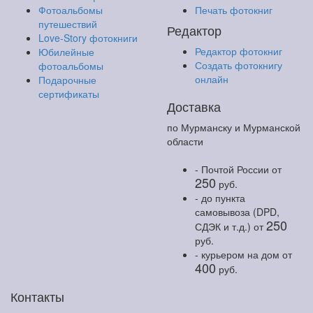
Фотоальбомы
Печать фотокниг
путешествий
Редактор
Love-Story фотокниги
Редактор фотокниг
Юбилейные
Создать фотокнигу
фотоальбомы
онлайн
Подарочные
сертификаты
Доставка
по Мурманску и Мурманской
области
- Почтой России
от
250
руб.
- до пункта
самовывоза (DPD,
250
СДЭК и т.д.)
от
руб.
- курьером на дом
от
400
руб.
Контакты