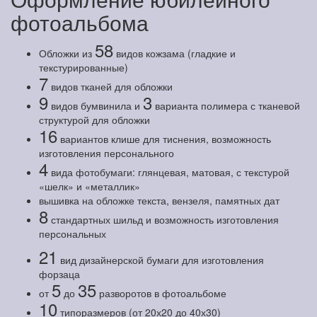
фотоальбома
58
Обложки из
видов кожзама (гладкие и
текстурированные)
7
видов тканей для обложки
9
3
видов бумвинила и
варианта полимера с тканевой
структурой для обложки
16
вариантов клише для тиснения, возможность
изготовления персонального
4
вида фотобумаги: глянцевая, матовая, с текстурой
«шелк» и «металлик»
вышивка на обложке текста, вензеля, памятных дат
8
стандартных шильд и возможность изготовления
персональных
21
вид дизайнерской бумаги для изготовления
форзаца
5
35
от
до
разворотов в фотоальбоме
10
типоразмеров (от 20х20 до 40х30)