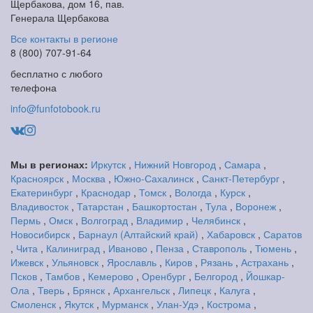
Щербакова, дом 16, пав.
Генерала Щербакова
Все контакты в регионе
8 (800) 707-91-64
бесплатно с любого
телефона
info@funfotobook.ru
Мы в регионах:
Иркутск
,
Нижний Новгород
,
Самара
,
Красноярск
,
Москва
,
Южно-Сахалинск
,
Санкт-Петербург
,
Екатеринбург
,
Краснодар
,
Томск
,
Вологда
,
Курск
,
Владивосток
,
Татарстан
,
Башкортостан
,
Тула
,
Воронеж
,
Пермь
,
Омск
,
Волгоград
,
Владимир
,
Челябинск
,
Новосибирск
,
Барнаул (Алтайский край)
,
Хабаровск
,
Саратов
,
Чита
,
Калиниград
,
Иваново
,
Пенза
,
Ставрополь
,
Тюмень
,
Ижевск
,
Ульяновск
,
Ярославль
,
Киров
,
Рязань
,
Астрахань
,
Псков
,
Тамбов
,
Кемерово
,
Оренбург
,
Белгород
,
Йошкар-
Ола
,
Тверь
,
Брянск
,
Архангельск
,
Липецк
,
Калуга
,
Смоленск
,
Якутск
,
Мурманск
,
Улан-Удэ
,
Кострома
,