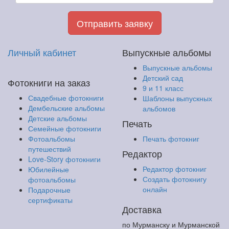
Отправить заявку
Личный кабинет
Выпускные альбомы
Выпускные альбомы
Детский сад
Фотокниги на заказ
9 и 11 класс
Свадебные фотокниги
Шаблоны выпускных
Дембельские альбомы
альбомов
Детские альбомы
Печать
Семейные фотокниги
Фотоальбомы
Печать фотокниг
путешествий
Редактор
Love-Story фотокниги
Редактор фотокниг
Юбилейные
Создать фотокнигу
фотоальбомы
онлайн
Подарочные
сертификаты
Доставка
по Мурманску и Мурманской