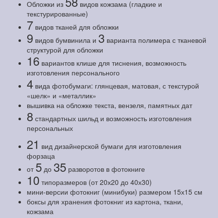
58
Обложки из
видов кожзама (гладкие и
текстурированные)
7
видов тканей для обложки
9
3
видов бумвинила и
варианта полимера с тканевой
структурой для обложки
16
вариантов клише для тиснения, возможность
изготовления персонального
4
вида фотобумаги: глянцевая, матовая, с текстурой
«шелк» и «металлик»
вышивка на обложке текста, вензеля, памятных дат
8
стандартных шильд и возможность изготовления
персональных
21
вид дизайнерской бумаги для изготовления
форзаца
5
35
от
до
разворотов в фотокниге
10
типоразмеров (от 20х20 до 40х30)
мини-версии фотокниг (минибуки) размером 15х15 см
боксы для хранения фотокниг из картона, ткани,
кожзама