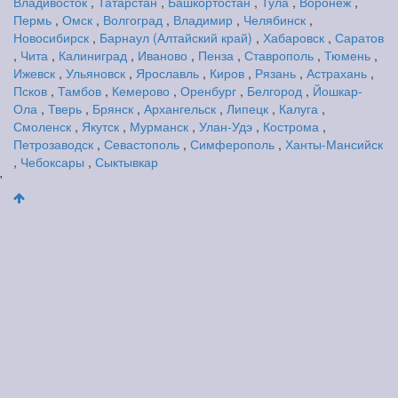
Владивосток
,
Татарстан
,
Башкортостан
,
Тула
,
Воронеж
,
Пермь
,
Омск
,
Волгоград
,
Владимир
,
Челябинск
,
Новосибирск
,
Барнаул (Алтайский край)
,
Хабаровск
,
Саратов
,
Чита
,
Калиниград
,
Иваново
,
Пенза
,
Ставрополь
,
Тюмень
,
Ижевск
,
Ульяновск
,
Ярославль
,
Киров
,
Рязань
,
Астрахань
,
Псков
,
Тамбов
,
Кемерово
,
Оренбург
,
Белгород
,
Йошкар-
Ола
,
Тверь
,
Брянск
,
Архангельск
,
Липецк
,
Калуга
,
Смоленск
,
Якутск
,
Мурманск
,
Улан-Удэ
,
Кострома
,
Петрозаводск
,
Севастополь
,
Симферополь
,
Ханты-Мансийск
,
Чебоксары
,
Сыктывкар
'