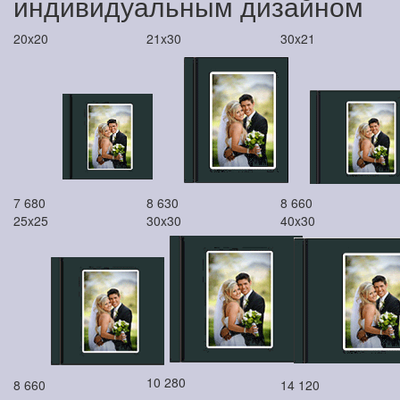
индивидуальным дизайном
20x20
21x30
30x21
7 680
8 630
8 660
25x25
30x30
40x30
10 280
8 660
14 120