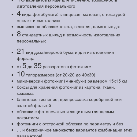
изготовления персонального
4
вида фотобумаги: глянцевая, матовая, с текстурой
«шелк» и «металлик»
вышивка на обложке текста, вензеля, памятных дат
8
стандартных шильд и возможность изготовления
персональных
21
вид дизайнерской бумаги для изготовления
форзаца
5
35
от
до
разворотов в фотокниге
10
типоразмеров (от 20х20 до 40х30)
мини-версии фотокниг (минибуки) размером 15х15 см
боксы для хранения фотокниг из картона, ткани,
кожзама
блинтовое тиснение, припрессовка серебряной или
золотой фольгой
обложки с фотопечатью и защитным глянцевым
покрытием
фотокниги с отстрочкой обложки по периметру и без
… и бесконечное множество вариантов комбинации этих
параметров!