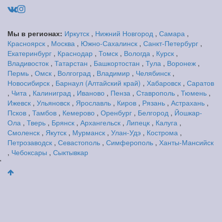
Мы в регионах:
Иркутск
,
Нижний Новгород
,
Самара
,
Красноярск
,
Москва
,
Южно-Сахалинск
,
Санкт-Петербург
,
Екатеринбург
,
Краснодар
,
Томск
,
Вологда
,
Курск
,
Владивосток
,
Татарстан
,
Башкортостан
,
Тула
,
Воронеж
,
Пермь
,
Омск
,
Волгоград
,
Владимир
,
Челябинск
,
Новосибирск
,
Барнаул (Алтайский край)
,
Хабаровск
,
Саратов
,
Чита
,
Калиниград
,
Иваново
,
Пенза
,
Ставрополь
,
Тюмень
,
Ижевск
,
Ульяновск
,
Ярославль
,
Киров
,
Рязань
,
Астрахань
,
Псков
,
Тамбов
,
Кемерово
,
Оренбург
,
Белгород
,
Йошкар-
Ола
,
Тверь
,
Брянск
,
Архангельск
,
Липецк
,
Калуга
,
Смоленск
,
Якутск
,
Мурманск
,
Улан-Удэ
,
Кострома
,
Петрозаводск
,
Севастополь
,
Симферополь
,
Ханты-Мансийск
,
Чебоксары
,
Сыктывкар
'