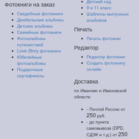
Детский сад
Фотокниги на заказ
9 и 11 класс
Свадебные фотокниги
Шаблоны выпускных
Дембельские альбомы
альбомов
Детские альбомы
Печать
Семейные фотокниги
Фотоальбомы
Печать фотокниг
путешествий
Редактор
Love-Story фотокниги
Редактор фотокниг
Юбилейные
Создать фотокнигу
фотоальбомы
онлайн
Подарочные
сертификаты
Доставка
по Иваново и Ивановской
области
- Почтой России
от
250
руб.
- до пункта
самовывоза (DPD,
250
СДЭК и т.д.)
от