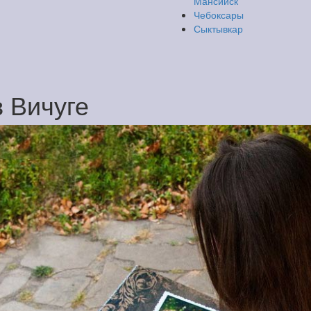
Мансийск
Чебоксары
Сыктывкар
в Вичуге