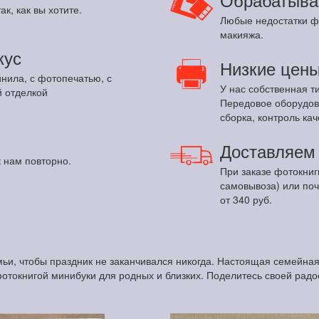
ак, как вы хотите.
Любые недостатки ф
макияжа.
кус
Низкие цен
инила, с фотопечатью, с
У нас собственная т
 отделкой
Передовое оборудов
сборка, контроль кач
Доставляе
 нам повторно.
При заказе фотокниг
самовывоза) или по
от 340 руб.
ьи, чтобы праздник не заканчивался никогда. Настоящая семейна
фотокнигой минибуки для родных и близких. Поделитесь своей радо