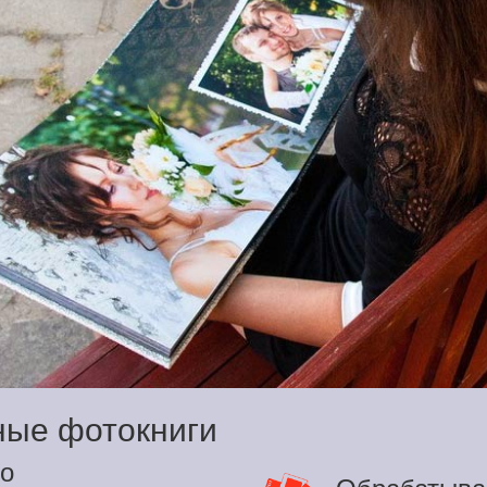
ные фотокниги
о
Обрабатыва