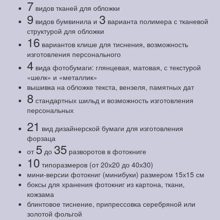
7
видов тканей для обложки
9
3
видов бумвинила и
варианта полимера с тканевой
структурой для обложки
16
вариантов клише для тиснения, возможность
изготовления персонального
4
вида фотобумаги: глянцевая, матовая, с текстурой
«шелк» и «металлик»
вышивка на обложке текста, вензеля, памятных дат
8
стандартных шильд и возможность изготовления
персональных
21
вид дизайнерской бумаги для изготовления
форзаца
5
35
от
до
разворотов в фотокниге
10
типоразмеров (от 20х20 до 40х30)
мини-версии фотокниг (минибуки) размером 15х15 см
боксы для хранения фотокниг из картона, ткани,
кожзама
блинтовое тиснение, припрессовка серебряной или
золотой фольгой