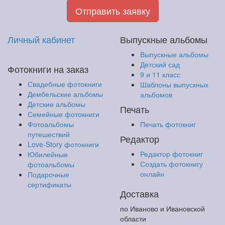
Отправить заявку
Личный кабинет
Выпускные альбомы
Выпускные альбомы
Детский сад
Фотокниги на заказ
9 и 11 класс
Свадебные фотокниги
Шаблоны выпускных
Дембельские альбомы
альбомов
Детские альбомы
Печать
Семейные фотокниги
Фотоальбомы
Печать фотокниг
путешествий
Редактор
Love-Story фотокниги
Редактор фотокниг
Юбилейные
Создать фотокнигу
фотоальбомы
онлайн
Подарочные
сертификаты
Доставка
по Иваново и Ивановской
области