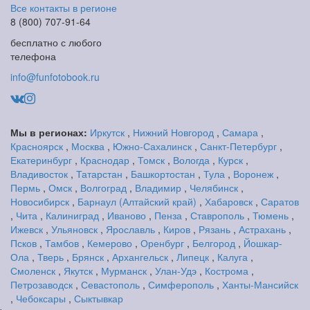
Все контакты в регионе
8 (800) 707-91-64
бесплатно с любого
телефона
info@funfotobook.ru
Мы в регионах:
Иркутск
,
Нижний Новгород
,
Самара
,
Красноярск
,
Москва
,
Южно-Сахалинск
,
Санкт-Петербург
,
Екатеринбург
,
Краснодар
,
Томск
,
Вологда
,
Курск
,
Владивосток
,
Татарстан
,
Башкортостан
,
Тула
,
Воронеж
,
Пермь
,
Омск
,
Волгоград
,
Владимир
,
Челябинск
,
Новосибирск
,
Барнаул (Алтайский край)
,
Хабаровск
,
Саратов
,
Чита
,
Калиниград
,
Иваново
,
Пенза
,
Ставрополь
,
Тюмень
,
Ижевск
,
Ульяновск
,
Ярославль
,
Киров
,
Рязань
,
Астрахань
,
Псков
,
Тамбов
,
Кемерово
,
Оренбург
,
Белгород
,
Йошкар-
Ола
,
Тверь
,
Брянск
,
Архангельск
,
Липецк
,
Калуга
,
Смоленск
,
Якутск
,
Мурманск
,
Улан-Удэ
,
Кострома
,
Петрозаводск
,
Севастополь
,
Симферополь
,
Ханты-Мансийск
,
Чебоксары
,
Сыктывкар