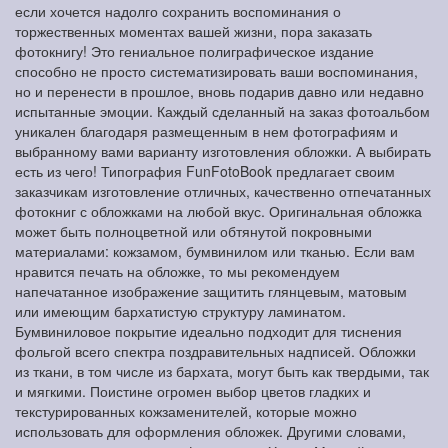
если хочется надолго сохранить воспоминания о
торжественных моментах вашей жизни, пора заказать
фотокнигу! Это гениальное полиграфическое издание
способно не просто систематизировать ваши воспоминания,
но и перенести в прошлое, вновь подарив давно или недавно
испытанные эмоции. Каждый сделанный на заказ фотоальбом
уникален благодаря размещенным в нем фотографиям и
выбранному вами варианту изготовления обложки. А выбирать
есть из чего! Типография FunFotoBook предлагает своим
заказчикам изготовление отличных, качественно отпечатанных
фотокниг с обложками на любой вкус. Оригинальная обложка
может быть полноцветной или обтянутой покровными
материалами: кожзамом, бумвинилом или тканью. Если вам
нравится печать на обложке, то мы рекомендуем
напечатанное изображение защитить глянцевым, матовым
или имеющим бархатистую структуру ламинатом.
Бумвиниловое покрытие идеально подходит для тиснения
фольгой всего спектра поздравительных надписей. Обложки
из ткани, в том числе из бархата, могут быть как твердыми, так
и мягкими. Поистине огромен выбор цветов гладких и
текстурированных кожзаменителей, которые можно
использовать для оформления обложек. Другими словами,