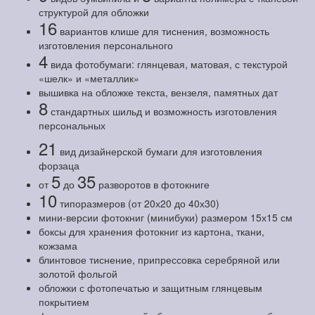
структурой для обложки
16
вариантов клише для тиснения, возможность
изготовления персонального
4
вида фотобумаги: глянцевая, матовая, с текстурой
«шелк» и «металлик»
вышивка на обложке текста, вензеля, памятных дат
8
стандартных шильд и возможность изготовления
персональных
21
вид дизайнерской бумаги для изготовления
форзаца
5
35
от
до
разворотов в фотокниге
10
типоразмеров (от 20х20 до 40х30)
мини-версии фотокниг (минибуки) размером 15х15 см
боксы для хранения фотокниг из картона, ткани,
кожзама
блинтовое тиснение, припрессовка серебряной или
золотой фольгой
обложки с фотопечатью и защитным глянцевым
покрытием