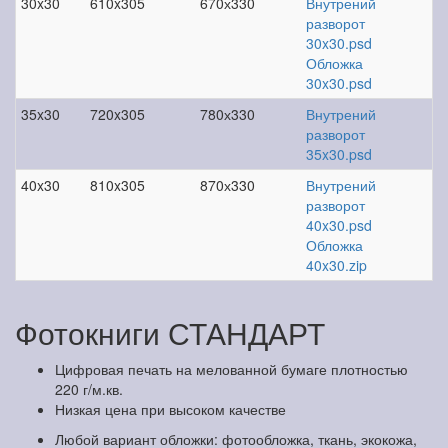
30x30
610x305
670х330
Внутрений
разворот
30x30.psd
Обложка
30x30.psd
35x30
720x305
780х330
Внутрений
разворот
35x30.psd
40x30
810x305
870х330
Внутрений
разворот
40x30.psd
Обложка
40x30.zip
Фотокниги СТАНДАРТ
Цифровая печать на мелованной бумаге плотностью
220 г/м.кв.
Низкая цена при высоком качестве
Любой вариант обложки: фотообложка, ткань, экокожа,