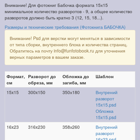
Внимание! Для фотокниг Бабочка формата 15х15
минимальное количество разворотов - 9, а общее количество
разворотов должно быть кратно 3 (12, 15, 18...).
Размеры и технические требования (Фотокнига БАБОЧКА)
Внимание! Psd для верстки могут меняться в зависимости
от типа сборки, внутреннего блока и количества страниц.
Обратитесь на почту info@funfotobook.ru для уточнения
верных параметров в вашем заказе.
Формат,
Разворот до
Обложка до
Шаблон
см
обреза, мм
загиба, мм
15x15
300x150
350х180
Внутрений
разворот
15x15.psd
Обложка
15x15.psd
16x23
316x230
358х260
Внутрений
разворот
16x23.psd