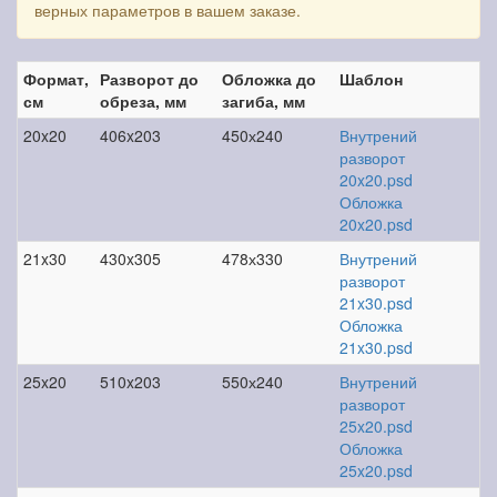
верных параметров в вашем заказе.
Формат,
Разворот до
Обложка до
Шаблон
см
обреза, мм
загиба, мм
20x20
406x203
450х240
Внутрений
разворот
20x20.psd
Обложка
20x20.psd
21x30
430x305
478х330
Внутрений
разворот
21x30.psd
Обложка
21x30.psd
25x20
510x203
550х240
Внутрений
разворот
25x20.psd
Обложка
25x20.psd