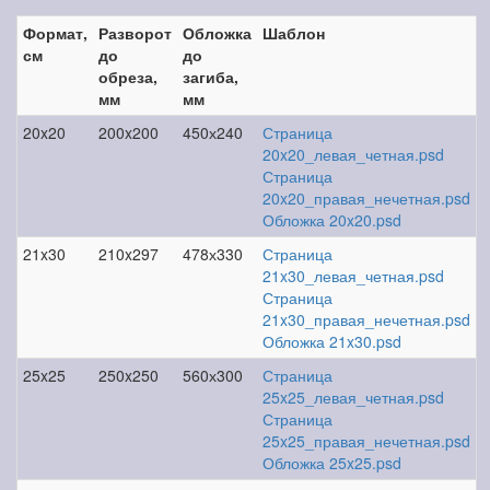
Формат,
Разворот
Обложка
Шаблон
см
до
до
обреза,
загиба,
мм
мм
20x20
200x200
450х240
Страница
20x20_левая_четная.psd
Страница
20x20_правая_нечетная.psd
Обложка 20x20.psd
21x30
210x297
478х330
Страница
21x30_левая_четная.psd
Страница
21x30_правая_нечетная.psd
Обложка 21x30.psd
25x25
250x250
560х300
Страница
25x25_левая_четная.psd
Страница
25x25_правая_нечетная.psd
Обложка 25x25.psd