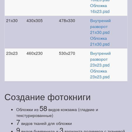
Обложка
16x23.psd
21x30
430x305
478х330
Внутрений
разворот
21x30.psd
Обложка
21x30.psd
23x23
460x230
530х270
Внутрений
разворот
23x23.psd
Обложка
23x23.psd
Создание фотокниги
58
Обложки из
видов кожзама (гладкие и
текстурированные)
7
видов тканей для обложки
9
3
видов бумвинила и
варианта полимера с тканевой