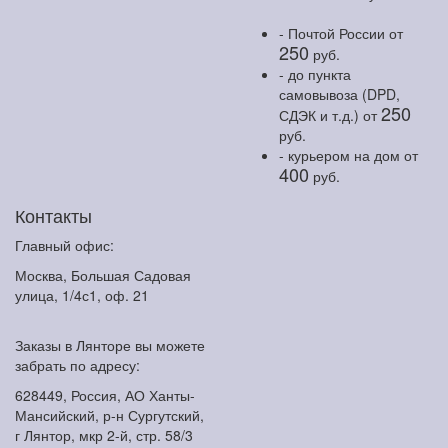
- Почтой России
от
250
руб.
- до пункта
самовывоза (DPD,
250
СДЭК и т.д.)
от
руб.
- курьером на дом
от
400
руб.
Контакты
Главный офис:
Москва, Большая Садовая
улица, 1/4с1, оф. 21
Заказы в Лянторе вы можете
забрать по адресу:
628449, Россия, АО Ханты-
Мансийский, р-н Сургутский,
г Лянтор, мкр 2-й, стр. 58/3