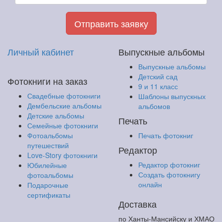
Отправить заявку
Личный кабинет
Выпускные альбомы
Выпускные альбомы
Детский сад
Фотокниги на заказ
9 и 11 класс
Свадебные фотокниги
Шаблоны выпускных
Дембельские альбомы
альбомов
Детские альбомы
Печать
Семейные фотокниги
Фотоальбомы
Печать фотокниг
путешествий
Редактор
Love-Story фотокниги
Редактор фотокниг
Юбилейные
Создать фотокнигу
фотоальбомы
онлайн
Подарочные
сертификаты
Доставка
по Ханты-Мансийску и ХМАО