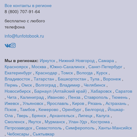
Все контакты в регионе
8 (800) 707-91-64
бесплатно с любого
телефона
info@funfotobook.ru
Мы в регионах:
Иркутск
,
Нижний Новгород
,
Самара
,
Красноярск
,
Москва
,
Южно-Сахалинск
,
Санкт-Петербург
,
Екатеринбург
,
Краснодар
,
Томск
,
Вологда
,
Курск
,
Владивосток
,
Татарстан
,
Башкортостан
,
Тула
,
Воронеж
,
Пермь
,
Омск
,
Волгоград
,
Владимир
,
Челябинск
,
Новосибирск
,
Барнаул (Алтайский край)
,
Хабаровск
,
Саратов
,
Чита
,
Калиниград
,
Иваново
,
Пенза
,
Ставрополь
,
Тюмень
,
Ижевск
,
Ульяновск
,
Ярославль
,
Киров
,
Рязань
,
Астрахань
,
Псков
,
Тамбов
,
Кемерово
,
Оренбург
,
Белгород
,
Йошкар-
Ола
,
Тверь
,
Брянск
,
Архангельск
,
Липецк
,
Калуга
,
Смоленск
,
Якутск
,
Мурманск
,
Улан-Удэ
,
Кострома
,
Петрозаводск
,
Севастополь
,
Симферополь
,
Ханты-Мансийск
,
Чебоксары
,
Сыктывкар