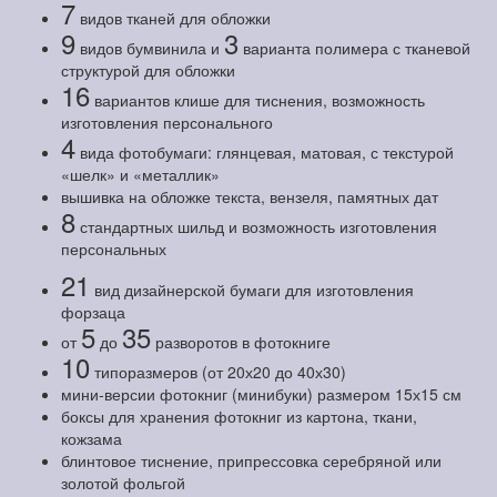
7
видов тканей для обложки
9
3
видов бумвинила и
варианта полимера с тканевой
структурой для обложки
16
вариантов клише для тиснения, возможность
изготовления персонального
4
вида фотобумаги: глянцевая, матовая, с текстурой
«шелк» и «металлик»
вышивка на обложке текста, вензеля, памятных дат
8
стандартных шильд и возможность изготовления
персональных
21
вид дизайнерской бумаги для изготовления
форзаца
5
35
от
до
разворотов в фотокниге
10
типоразмеров (от 20х20 до 40х30)
мини-версии фотокниг (минибуки) размером 15х15 см
боксы для хранения фотокниг из картона, ткани,
кожзама
блинтовое тиснение, припрессовка серебряной или
золотой фольгой