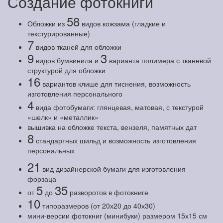
Создание фотокниги
58
Обложки из
видов кожзама (гладкие и
текстурированные)
7
видов тканей для обложки
9
3
видов бумвинила и
варианта полимера с тканевой
структурой для обложки
16
вариантов клише для тиснения, возможность
изготовления персонального
4
вида фотобумаги: глянцевая, матовая, с текстурой
«шелк» и «металлик»
вышивка на обложке текста, вензеля, памятных дат
8
стандартных шильд и возможность изготовления
персональных
21
вид дизайнерской бумаги для изготовления
форзаца
5
35
от
до
разворотов в фотокниге
10
типоразмеров (от 20х20 до 40х30)
мини-версии фотокниг (минибуки) размером 15х15 см