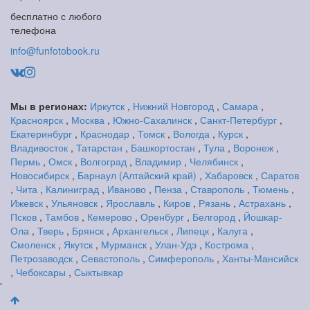
бесплатно с любого
телефона
info@funfotobook.ru
Мы в регионах:
Иркутск
,
Нижний Новгород
,
Самара
,
Красноярск
,
Москва
,
Южно-Сахалинск
,
Санкт-Петербург
,
Екатеринбург
,
Краснодар
,
Томск
,
Вологда
,
Курск
,
Владивосток
,
Татарстан
,
Башкортостан
,
Тула
,
Воронеж
,
Пермь
,
Омск
,
Волгоград
,
Владимир
,
Челябинск
,
Новосибирск
,
Барнаул (Алтайский край)
,
Хабаровск
,
Саратов
,
Чита
,
Калиниград
,
Иваново
,
Пенза
,
Ставрополь
,
Тюмень
,
Ижевск
,
Ульяновск
,
Ярославль
,
Киров
,
Рязань
,
Астрахань
,
Псков
,
Тамбов
,
Кемерово
,
Оренбург
,
Белгород
,
Йошкар-
Ола
,
Тверь
,
Брянск
,
Архангельск
,
Липецк
,
Калуга
,
Смоленск
,
Якутск
,
Мурманск
,
Улан-Удэ
,
Кострома
,
Петрозаводск
,
Севастополь
,
Симферополь
,
Ханты-Мансийск
,
Чебоксары
,
Сыктывкар
'