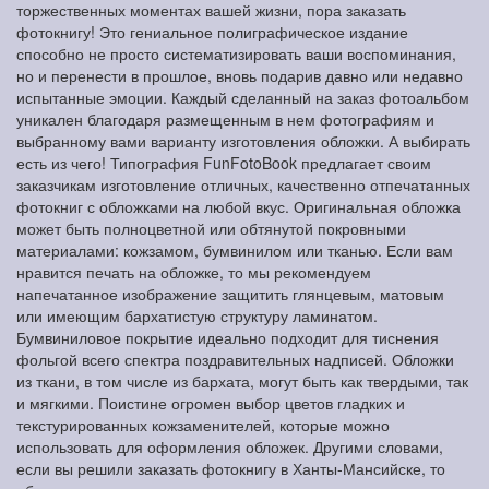
торжественных моментах вашей жизни, пора заказать
фотокнигу! Это гениальное полиграфическое издание
способно не просто систематизировать ваши воспоминания,
но и перенести в прошлое, вновь подарив давно или недавно
испытанные эмоции. Каждый сделанный на заказ фотоальбом
уникален благодаря размещенным в нем фотографиям и
выбранному вами варианту изготовления обложки. А выбирать
есть из чего! Типография FunFotoBook предлагает своим
заказчикам изготовление отличных, качественно отпечатанных
фотокниг с обложками на любой вкус. Оригинальная обложка
может быть полноцветной или обтянутой покровными
материалами: кожзамом, бумвинилом или тканью. Если вам
нравится печать на обложке, то мы рекомендуем
напечатанное изображение защитить глянцевым, матовым
или имеющим бархатистую структуру ламинатом.
Бумвиниловое покрытие идеально подходит для тиснения
фольгой всего спектра поздравительных надписей. Обложки
из ткани, в том числе из бархата, могут быть как твердыми, так
и мягкими. Поистине огромен выбор цветов гладких и
текстурированных кожзаменителей, которые можно
использовать для оформления обложек. Другими словами,
если вы решили заказать фотокнигу в Ханты-Мансийске, то