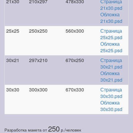
21x30
210x297
478х330
Страница
21x30.psd
Обложка
21x30.psd
25x25
250x250
560х300
Страница
25x25.psd
Обложка
25x25.psd
30x21
297x210
670х250
Страница
30x21.psd
Обложка
30x21.psd
30x30
300x300
670х330
Страница
30x30.psd
Обложка
30x30.psd
250
Разработка макета
от
р./человек