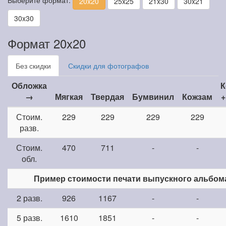
20x20
25x25
21x30
30x21
30x30
Формат 20x20
Без скидки
Скидки для фотографов
Обложка
К
→
Мягкая
Твердая
Бумвинил
Кожзам
+
Стоим.
229
229
229
229
разв.
Стоим.
470
711
-
-
обл.
Пример стоимости печати выпускного альбом
2 разв.
926
1167
-
-
5 разв.
1610
1851
-
-