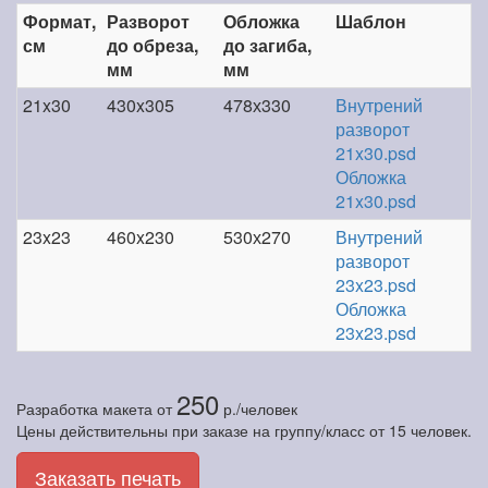
Формат,
Разворот
Обложка
Шаблон
см
до обреза,
до загиба,
мм
мм
21x30
430x305
478х330
Внутрений
разворот
21x30.psd
Обложка
21x30.psd
23x23
460x230
530х270
Внутрений
разворот
23x23.psd
Обложка
23x23.psd
250
Разработка макета
от
р./человек
Цены действительны при заказе на группу/класс от 15 человек.
Заказать печать