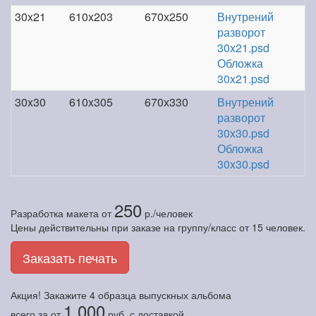
30x21
610x203
670х250
Внутрений
разворот
30x21.psd
Обложка
30x21.psd
30x30
610x305
670х330
Внутрений
разворот
30x30.psd
Обложка
30x30.psd
250
Разработка макета
от
р./человек
Цены действительны при заказе на группу/класс от 15 человек.
Заказать печать
Акция! Закажите
4 образца
выпускных альбома
1 000
всего за
от
руб.
с доставкой