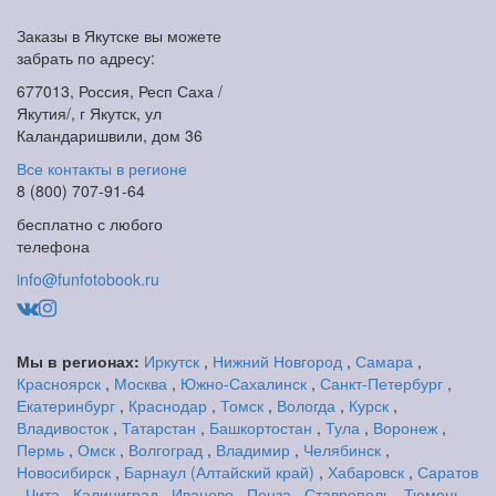
Заказы в Якутске вы можете
забрать по адресу:
677013, Россия, Респ Саха /
Якутия/, г Якутск, ул
Каландаришвили, дом 36
Все контакты в регионе
8 (800) 707-91-64
бесплатно с любого
телефона
info@funfotobook.ru
Мы в регионах:
Иркутск
,
Нижний Новгород
,
Самара
,
Красноярск
,
Москва
,
Южно-Сахалинск
,
Санкт-Петербург
,
Екатеринбург
,
Краснодар
,
Томск
,
Вологда
,
Курск
,
Владивосток
,
Татарстан
,
Башкортостан
,
Тула
,
Воронеж
,
Пермь
,
Омск
,
Волгоград
,
Владимир
,
Челябинск
,
Новосибирск
,
Барнаул (Алтайский край)
,
Хабаровск
,
Саратов
,
Чита
,
Калиниград
,
Иваново
,
Пенза
,
Ставрополь
,
Тюмень
,