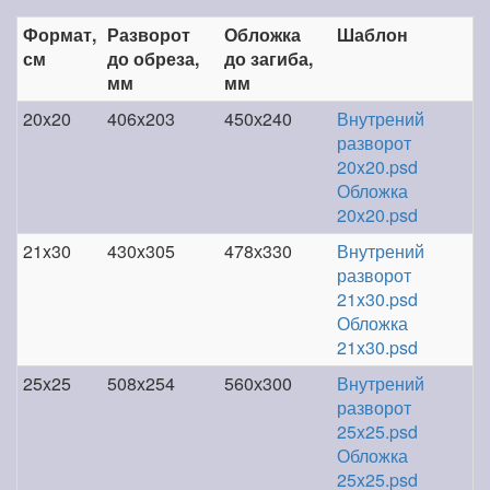
Формат,
Разворот
Обложка
Шаблон
см
до обреза,
до загиба,
мм
мм
20x20
406x203
450х240
Внутрений
разворот
20x20.psd
Обложка
20x20.psd
21x30
430x305
478х330
Внутрений
разворот
21x30.psd
Обложка
21x30.psd
25x25
508x254
560х300
Внутрений
разворот
25x25.psd
Обложка
25x25.psd