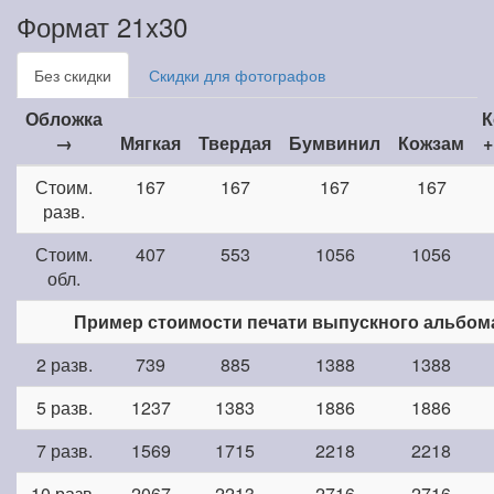
Формат 21x30
Без скидки
Скидки для фотографов
Обложка
К
→
Мягкая
Твердая
Бумвинил
Кожзам
+
Стоим.
167
167
167
167
разв.
Стоим.
407
553
1056
1056
обл.
Пример стоимости печати выпускного альбом
2 разв.
739
885
1388
1388
5 разв.
1237
1383
1886
1886
7 разв.
1569
1715
2218
2218
10 разв.
2067
2213
2716
2716