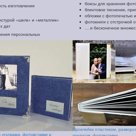
боксы для хранения фоток
сть изготовления
блинтовое тиснение, при
обложки с фотопечатью 
екстурой «шелк» и «металлик»
фотокниги с отстрочкой 
х дат
… и бесконечное множес
ления персональных
Проклейка пластиком, разворо
 уголками, фотовставки и
градусов, фотовставки