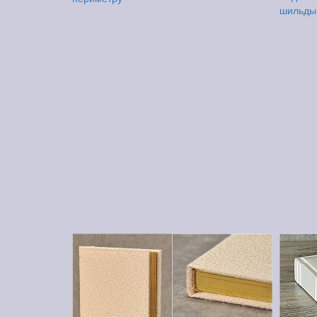
шильды