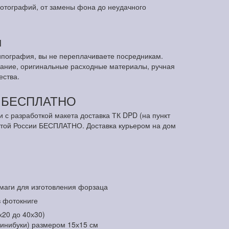
отографий, от замены фона до неудачного
ы
ипография, вы не переплачиваете посредникам.
ание, оригинальные расходные материалы, ручная
ества.
м БЕСПЛАТНО
и с разработкой макета доставка ТК DPD (на пункт
чтой России БЕСПЛАТНО. Доставка курьером на дом
маги для изготовления форзаца
в фотокниге
х20 до 40х30)
минибуки) размером 15х15 см