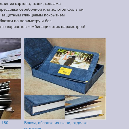
ниг из картона, ткани, кожзама
прессовка серебряной или золотой фольгой
и защитным глянцевым покрытием
обложки по периметру и без
тво вариантов комбинации этих параметров!
т 180
Боксы, обложка из ткани, отделка
уголками