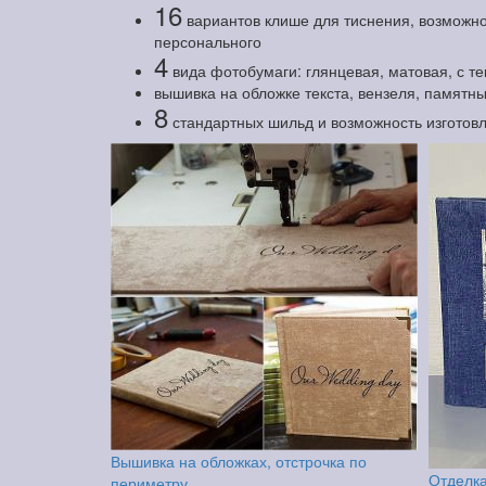
16
вариантов клише для тиснения, возможно
персонального
4
вида фотобумаги: глянцевая, матовая, с т
вышивка на обложке текста, вензеля, памятны
8
стандартных шильд и возможность изготов
Вышивка на обложках, отстрочка по
Отделка
периметру