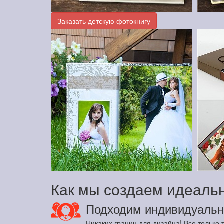
Заказать детскую фотокнигу
Как мы создаем идеаль
Подходим индивидуальн
Никаких границ для дизайна! Все только т