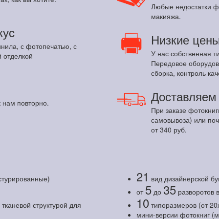
Любые недостатки ф
макияжа.
кус
Низкие цен
инила, с фотопечатью, с
У нас собственная т
 отделкой
Передовое оборудов
сборка, контроль кач
Доставляе
 нам повторно.
При заказе фотокниг
самовывоза) или по
от 340 руб.
21
кстурированные)
вид дизайнерской бу
5
35
от
до
разворотов 
10
тканевой структурой для
типоразмеров (от 20
мини-версии фотокниг (