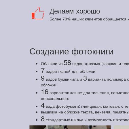
Делаем хорошо
Более 70% наших клиентов обращается к
Создание фотокниги
58
Обложки из
видов кожзама (гладкие и те
7
видов тканей для обложки
9
3
видов бумвинила и
варианта полимера с 
обложки
16
вариантов клише для тиснения, возможно
персонального
4
вида фотобумаги: глянцевая, матовая, с т
вышивка на обложке текста, вензеля, памятны
8
стандартных шильд и возможность изготов