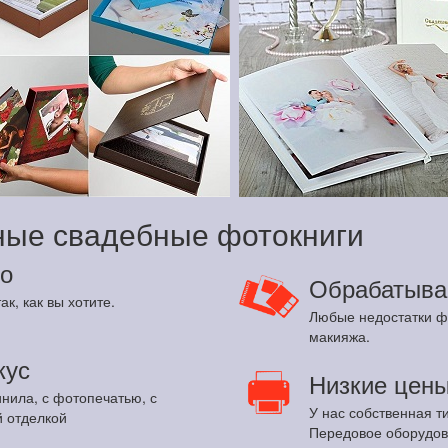
ные свадебные фотокниги
о
Обрабатыва
ак, как вы хотите.
Любые недостатки ф
макияжа.
кус
Низкие цен
инила, с фотопечатью, с
У нас собственная т
 отделкой
Передовое оборудов