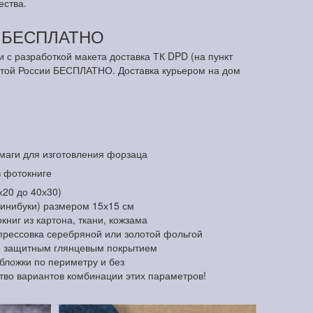
ества.
м БЕСПЛАТНО
и с разработкой макета доставка ТК DPD (на пункт
чтой России БЕСПЛАТНО. Доставка курьером на дом
маги для изготовления форзаца
в фотокниге
х20 до 40х30)
минибуки) размером 15х15 см
ниг из картона, ткани, кожзама
прессовка серебряной или золотой фольгой
и защитным глянцевым покрытием
обложки по периметру и без
тво вариантов комбинации этих параметров!