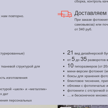
сборка, контроль кач
Доставляе
 нам повторно.
При заказе фотокниг
самовывоза) или по
от 340 руб.
21
кстурированные)
вид дизайнерской бу
5
35
от
до
разворотов 
10
тканевой структурой для
типоразмеров (от 20
мини-версии фотокниг (
боксы для хранения фоток
сть изготовления
блинтовое тиснение, при
обложки с фотопечатью 
екстурой «шелк» и «металлик»
фотокниги с отстрочкой 
х дат
… и бесконечное множес
ления персональных