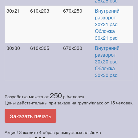
25x25.psd
30x21
610x203
670х250
Внутрений
разворот
30x21.psd
Обложка
30x21.psd
30x30
610x305
670х330
Внутрений
разворот
30x30.psd
Обложка
30x30.psd
250
Разработка макета
от
р./человек
Цены действительны при заказе на группу/класс от 15 человек.
Заказать печать
Акция! Закажите
4 образца
выпускных альбома