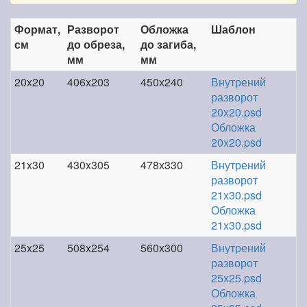
Формат,
Разворот
Обложка
Шаблон
см
до обреза,
до загиба,
мм
мм
20x20
406x203
450х240
Внутрений
разворот
20x20.psd
Обложка
20x20.psd
21x30
430x305
478х330
Внутрений
разворот
21x30.psd
Обложка
21x30.psd
25x25
508x254
560х300
Внутрений
разворот
25x25.psd
Обложка