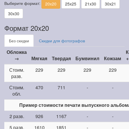
Выберите формат:
20x20
25x25
21x30
30x21
30x30
Формат 20x20
Без скидки
Скидки для фотографов
Обложка
К
→
Мягкая
Твердая
Бумвинил
Кожзам
+
Стоим.
229
229
229
229
разв.
Стоим.
470
711
-
-
обл.
Пример стоимости печати выпускного альбом
2 разв.
926
1167
-
-
5 разв.
1610
1851
-
-