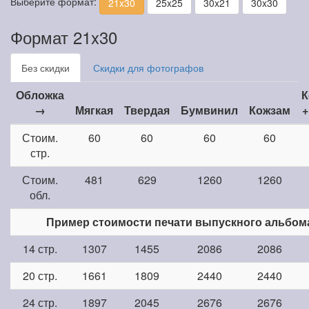
Выберите формат:
21x30
25x25
30x21
30x30
Формат 21x30
Без скидки
Скидки для фотографов
Обложка
К
→
Мягкая
Твердая
Бумвинил
Кожзам
+
Стоим.
60
60
60
60
стр.
Стоим.
481
629
1260
1260
обл.
Пример стоимости печати выпускного альбом
14 стр.
1307
1455
2086
2086
20 стр.
1661
1809
2440
2440
24 стр.
1897
2045
2676
2676