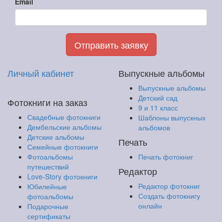
Email
Отправить заявку
Личный кабинет
Выпускные альбомы
Выпускные альбомы
Детский сад
Фотокниги на заказ
9 и 11 класс
Свадебные фотокниги
Шаблоны выпускных
Дембельские альбомы
альбомов
Детские альбомы
Печать
Семейные фотокниги
Фотоальбомы
Печать фотокниг
путешествий
Редактор
Love-Story фотокниги
Редактор фотокниг
Юбилейные
Создать фотокнигу
фотоальбомы
онлайн
Подарочные
сертификаты