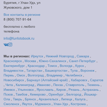
Бурятия, г Улан-Удэ, ул
Жуковского, дом 1
Все контакты в регионе
8 (800) 707-91-64
бесплатно с любого
телефона
info@funfotobook.ru
Мы в регионах:
Иркутск
,
Нижний Новгород
,
Самара
,
Красноярск
,
Москва
,
Южно-Сахалинск
,
Санкт-Петербург
,
Екатеринбург
,
Краснодар
,
Томск
,
Вологда
,
Курск
,
Владивосток
,
Татарстан
,
Башкортостан
,
Тула
,
Воронеж
,
Пермь
,
Омск
,
Волгоград
,
Владимир
,
Челябинск
,
Новосибирск
,
Барнаул (Алтайский край)
,
Хабаровск
,
Саратов
,
Чита
,
Калиниград
,
Иваново
,
Пенза
,
Ставрополь
,
Тюмень
,
Ижевск
,
Ульяновск
,
Ярославль
,
Киров
,
Рязань
,
Астрахань
,
Псков
,
Тамбов
,
Кемерово
,
Оренбург
,
Белгород
,
Йошкар-
Ола
,
Тверь
,
Брянск
,
Архангельск
,
Липецк
,
Калуга
,
Смоленск
,
Якутск
,
Мурманск
,
Улан-Удэ
,
Кострома
,