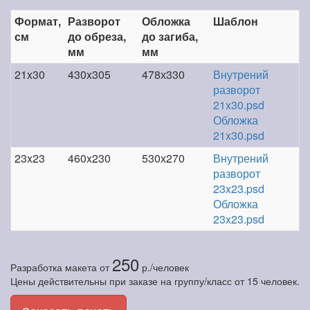
Формат,
Разворот
Обложка
Шаблон
см
до обреза,
до загиба,
мм
мм
21x30
430x305
478х330
Внутрений
разворот
21x30.psd
Обложка
21x30.psd
23x23
460x230
530х270
Внутрений
разворот
23x23.psd
Обложка
23x23.psd
250
Разработка макета
от
р./человек
Цены действительны при заказе на группу/класс от 15 человек.