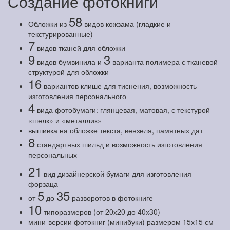
Создание фотокниги
58
Обложки из
видов кожзама (гладкие и
текстурированные)
7
видов тканей для обложки
9
3
видов бумвинила и
варианта полимера с тканевой
структурой для обложки
16
вариантов клише для тиснения, возможность
изготовления персонального
4
вида фотобумаги: глянцевая, матовая, с текстурой
«шелк» и «металлик»
вышивка на обложке текста, вензеля, памятных дат
8
стандартных шильд и возможность изготовления
персональных
21
вид дизайнерской бумаги для изготовления
форзаца
5
35
от
до
разворотов в фотокниге
10
типоразмеров (от 20х20 до 40х30)
мини-версии фотокниг (минибуки) размером 15х15 см